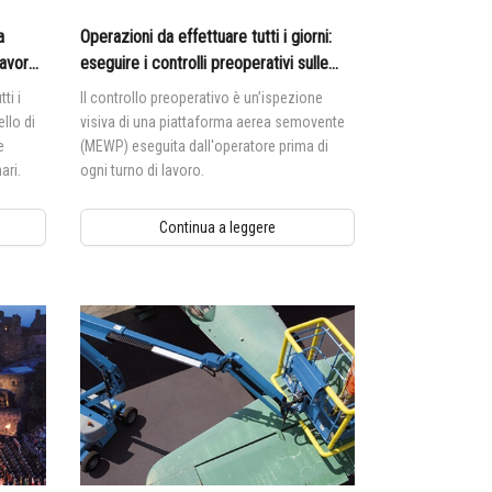
a
Operazioni da effettuare tutti i giorni:
lavoro
eseguire i controlli preoperativi sulle
piattaforme aeree semoventi Genie®
ti i
Il controllo preoperativo è un’ispezione
llo di
visiva di una piattaforma aerea semovente
e
(MEWP) eseguita dall'operatore prima di
ari.
ogni turno di lavoro.
Continua a leggere