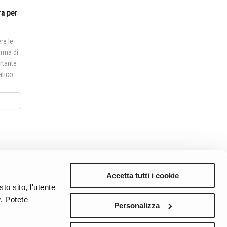
ra per
re le
rma di
rtante
atico o
lavoro e
Accetta tutti i cookie
to sito, l'utente
y
. Potete
Preferences
Sitemap
Privacy
Cookie Notice
Genie Patents
Personalizza