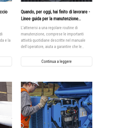
nagement
accio
Quando, per oggi, hai finito di lavorare -
Linee guida per la manutenzione
giornaliera delle piattaforme a forbice
L'attenersi a una regolare routine di
di
manutenzione, comprese le importanti
da e la
attività quotidiane descritte nel manuale
dell'operatore, aiuta a garantire che le
piattaforme a forbice siano pronte a
funzionare quando sono necessarie.
Continua a leggere