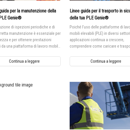
guida per la manutenzione della
Linee guida per il trasporto in si
 PLE Genie®
della tua PLE Genie®
zione di ispezioni periodiche e di
Poiché l'uso delle piattaforme di lav
rretta manutenzione è essenziale per
mobili elevabili (PLE) in diversi settor
rezza e per ottenere prestazioni
applicazioni continua a crescere,
i da una piattaforma di lavoro mobile
comprendere come caricare e traspor
le Genie® (PLE).
modo sicuro le tue PLE Genie® è
essenziale per la sicurezza, oltre ch
Continua a leggere
Continua a leggere
proteggere il tuo investimento.