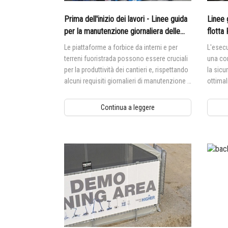
Prima dell'inizio dei lavori - Linee guida
Linee 
per la manutenzione giornaliera delle
flotta
piattaforme a forbice
Le piattaforme a forbice da interni e per
L'esecu
terreni fuoristrada possono essere cruciali
una co
per la produttività dei cantieri e, rispettando
la sicu
alcuni requisiti giornalieri di manutenzione e
ottimal
ispezione, gli operatori possono garantire
elevabi
la massima operatività nei cantieri.
Continua a leggere