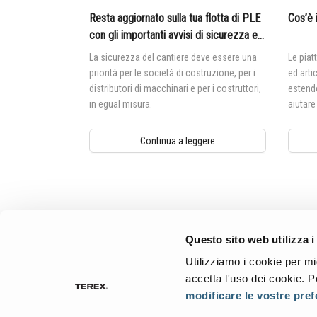
Resta aggiornato sulla tua flotta di PLE
Cos’è 
con gli importanti avvisi di sicurezza e
di prodotto Genie®
La sicurezza del cantiere deve essere una
Le piat
priorità per le società di costruzione, per i
ed arti
distributori di macchinari e per i costruttori,
estendo
in egual misura.
aiutare
lavoro d
Continua a leggere
Aerial Pros
Questo sito web utilizza i
Utilizziamo i cookie per mi
accetta l'uso dei cookie. P
modificare le vostre pre