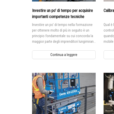
Investire un po' di tempo per acquisire
Calibr
importanti competenze tecniche
Investire un po' di tempo nella formazione
Qual è 
per ottenere molto di più in seguito è un
control
principio fondamentale su cui concorda la
quando 
maggior parte degli imprenditori lungimiranti
mobile 
per due semplici ragioni
sistema
piattaf
Continua a leggere
funzio
cui la 