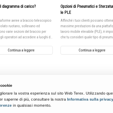
il diagramma di carico?
Opzioni di Pneumatici e Sterzatu
le PLE
taforme aeree a braccio telescopico
Affinché i tuoi clienti possano ottene
colato ruotano, sollevano ed
massime prestazioni da una piattafo
no varie sezioni del braccio per
lavoro mobile elevabile (PLE), è impo
 gli operatori ad accedere a luoghi di
che tu consideri quale tipo di pneum
ifficili da raggiungere.
cingolo è più adatto al loro luogo di 
alle loro esigenze.
Continua a leggere
Continua a leggere
 cookie
gliorare la vostra esperienza sul sito Web Terex. Utilizzando ques
er saperne di più, consultare la nostra
Informativa sulla privac
ferenze
in qualsiasi momento.