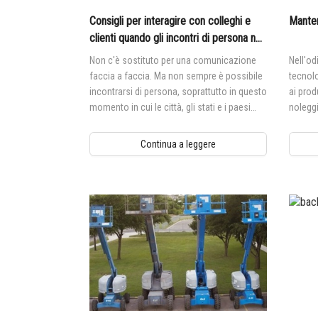
Consigli per interagire con colleghi e
Manten
clienti quando gli incontri di persona non
sono possibili
Non c'è sostituto per una comunicazione
Nell'od
faccia a faccia. Ma non sempre è possibile
tecnolo
incontrarsi di persona, soprattutto in questo
ai prod
momento in cui le città, gli stati e i paesi
noleggi
chiedono alle persone di restare a casa.
valore 
condivi
Continua a leggere