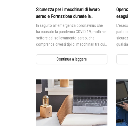
Sicurezza per i macchinari di lavoro
Operazi
aereo e Formazione durante la
eseguir
pandemia Covid-19
piatta
In seguito all’emergenza coronavirus che
L'esecu
ha causato la pandemia COVID-19, molti nel
parte c
settore del sollevamento aereo, che
sicurez
comprende diversi tipi di macchinari tra cui
qualsi
piattaforme di lavoro mobili elevabili (PLE) e
(MEWP),
sollevatori telescopici, stanno ponendo
sono co
Continua a leggere
domande sul modo più sicuro per formare
malfun
gli operatori, fornire valutazioni pratiche e
messa i
disinfettare le loro macchine tra un utilizzo
e l'altro o tra noleggi.