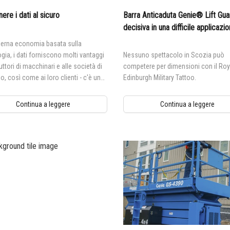
ere i dati al sicuro
Barra Anticaduta Genie® Lift Gu
decisiva in una difficile applicazio
reti di sicurezza
ierna economia basata sulla
gia, i dati forniscono molti vantaggi
Nessuno spettacolo in Scozia può
uttori di macchinari e alle società di
competere per dimensioni con il Roy
o, così come ai loro clienti - c'è un
Edinburgh Military Tattoo.
reale nell'esaminarli, usarli e
derli.
Continua a leggere
Continua a leggere