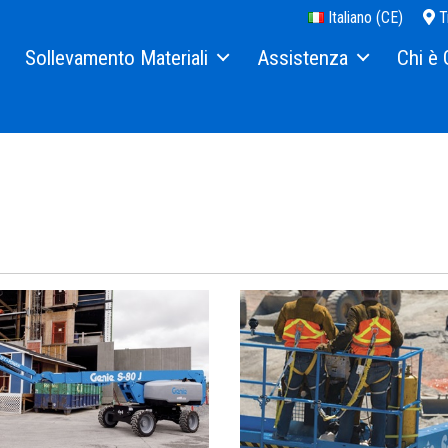
Italiano (CE)
T
Sollevamento Materiali
Assistenza
Chi è 
Sollevatori di materiali ad azionamento manuali
Finanziamento per le macchine
La nostra
scopico
Ricambi
Stampa 
olato
Assistenza Tecnica
Contatti
 braccio e a forbice
Manuali
Sedi
riche
Sicurezza
Fornitori
strada
Formazione
Lavora c
tori di persone
Software macchine
Visita T
nna
Garanzia e registrazione dei pr
Relazioni