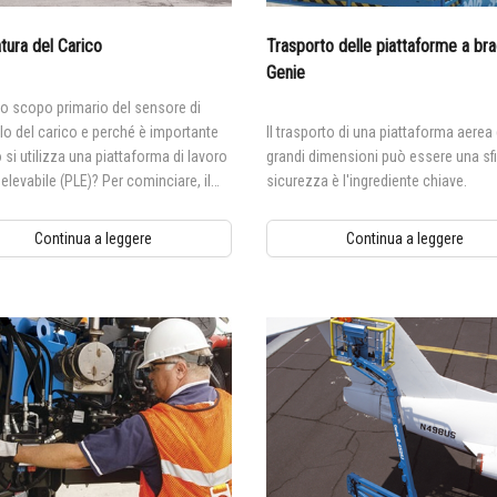
BIM - Building Information Ma
atura del Carico
Trasporto delle piattaforme a br
Genie Lift Connect Telematics
Genie
Strumenti di marketing
lo scopo primario del sensore di
lo del carico e perché è importante
Il trasporto di una piattaforma aerea 
si utilizza una piattaforma di lavoro
grandi dimensioni può essere una sfi
elevabile (PLE)? Per cominciare, il
sicurezza è l'ingrediente chiave.
 di controllo del carico della
orma è progettato per impedire il
Continua a leggere
Continua a leggere
namento della macchina nel caso in
piattaforma sia sovraccarica.