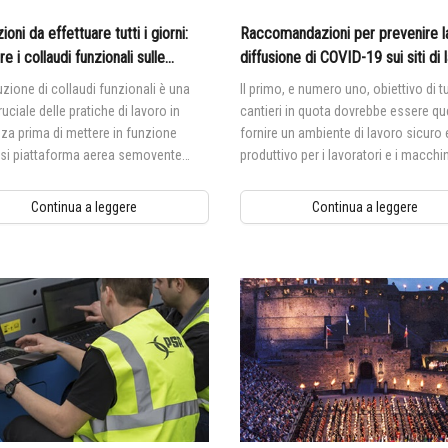
oni da effettuare tutti i giorni:
Raccomandazioni per prevenire l
e i collaudi funzionali sulle
diffusione di COVID-19 sui siti di 
forme aeree semoventi Genie®
in quota
zione di collaudi funzionali è una
Il primo, e numero uno, obiettivo di tut
ruciale delle pratiche di lavoro in
cantieri in quota dovrebbe essere que
za prima di mettere in funzione
fornire un ambiente di lavoro sicuro 
asi piattaforma aerea semovente
produttivo per i lavoratori e i macchin
 perché i collaudi di funzionamento
ncepiti per scoprire eventuali
Continua a leggere
Continua a leggere
zionamenti prima che la MEWP sia
n servizio.