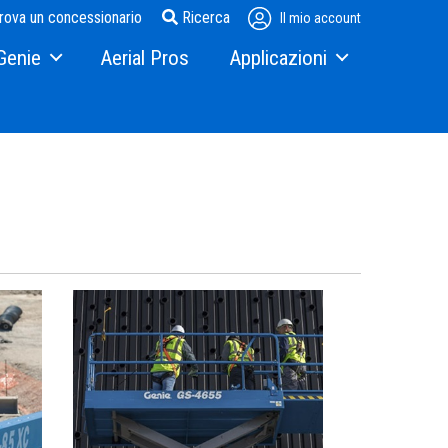
rova un concessionario
Ricerca
Il mio account
Genie
Aerial Pros
Applicazioni
 storia
Steel Erectors
e media
Glass
centro de distribución
on noi
erex.com
odotti
 con gli investitori - Terex