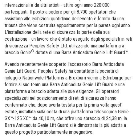
internazionali e da altri artisti - attira ogni anno 220.000
partecipanti. Il posto a sedere per gli 8.700 spettatori che
assistono alle esibizioni quotidiane dell'evento è fornito da una
tribuna che viene costruita appositamente per la parata ogni anno.
L'installazione della rete di sicurezza fa parte della sua
costruzione - un lavoro che è stato eseguito dagli specialisti in reti
di sicurezza Peoples Safety Ltd. utilizzando una piattaforma a
®
braccio Genie
dotata di una Barra Anticaduta Genie Lift Guard™.
Avendo recentemente scoperto l'accessorio Barra Anticaduta
Genie Lift Guard, Peoples Safety ha contattato la società di
noleggio Nationwide Platforms a Broxburn vicino a Edimburgo per
fornire al suo team una Barra Anticaduta Genie Lift Guard e una
piattaforma a braccio adatta alle sue esigenze. Gli operatori
specializzati nel posizionamento di reti di sicurezza hanno
confermato che, dopo averla testata per la prima volta quest'
estate, installata sulla cesta di una piattaforma telescopica Genie
SX™-125 XC™ da 40,10 m, che offre uno sbraccio di 24,38 m, la
Barra Anticaduta Genie Lift Guard si è dimostrata la più adatta a
questo progetto particolarmente impegnativo.