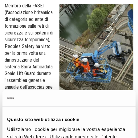
Membro della FASET
(l'associazione britannica
di categoria ed ente di
formazione sulle reti di
sicurezza e sui sistemi di
sicurezza temporanea),
Peoples Safety ha visto
per la prima volta una
dimostrazione del
sistema Barra Anticaduta
Genie Lift Guard durante
l'assemblea generale
annuale dell'associazione
all'inizio dello scorso
anno. Craig McKenna,
Responsabile del
Contratto per Peoples
Questo sito web utilizza i cookie
Safety, afferma: "Come
specialisti dei sistemi di sicurezza, siamo sempre interessati a
Utilizziamo i cookie per migliorare la vostra esperienza
nuove soluzioni che ci permettono di lavorare in modo sicuro ed
sul sito Web Terex. Utilizzando questo sito, l'utente