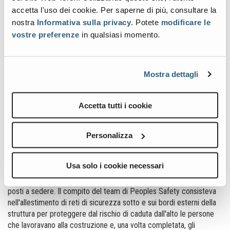
efficiente, in particolare quando sono state rigorosamente testate
accetta l'uso dei cookie. Per saperne di più, consultare la
come la Barra Anticaduta Genie Lift Guard. Il sistema Barra
nostra
Informativa sulla privacy
. Potete
modificare le
Anticaduta Genie Lift Guard, primo e unico nel suo genere ad
vostre preferenze
in qualsiasi momento.
essere ufficialmente certificato come Dispositivo di Protezione
Individuale (DPI), ha la certificazione necessaria per rispondere ai
vincoli HSE del nostro lavoro quotidiano".
Mostra dettagli
2
Continua: "Con circa 4.500 m
di rete da attrezzare in soli cinque
giorni, l'Edinburgh Tattoo è un progetto impegnativo che ha offerto
al nostro team l'opportunità perfetta per mettere alla prova la
Accetta tutti i cookie
Barra Anticaduta Genie Lift Guard ".
Punti salienti del Progetto Royal Edinburgh Military Tattoo
Personalizza
Con solo tre giorni di lavoro per completare la tribuna, i lavori di
costruzione hanno richiesto l'installazione di una struttura in acciaio
Usa solo i cookie necessari
che è stata poi coperta da pannelli a più livelli, che servivano come
accesso alle scale e come supporto per l'installazione dei singoli
posti a sedere. Il compito del team di Peoples Safety consisteva
nell'allestimento di reti di sicurezza sotto e sui bordi esterni della
struttura per proteggere dal rischio di caduta dall'alto le persone
che lavoravano alla costruzione e, una volta completata, gli