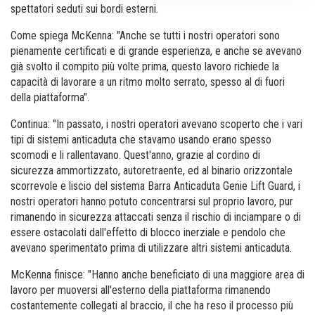
spettatori seduti sui bordi esterni.
Come spiega McKenna: "Anche se tutti i nostri operatori sono
pienamente certificati e di grande esperienza, e anche se avevano
già svolto il compito più volte prima, questo lavoro richiede la
capacità di lavorare a un ritmo molto serrato, spesso al di fuori
della piattaforma".
Continua: "In passato, i nostri operatori avevano scoperto che i vari
tipi di sistemi anticaduta che stavamo usando erano spesso
scomodi e li rallentavano. Quest'anno, grazie al cordino di
sicurezza ammortizzato, autoretraente, ed al binario orizzontale
scorrevole e liscio del sistema Barra Anticaduta Genie Lift Guard, i
nostri operatori hanno potuto concentrarsi sul proprio lavoro, pur
rimanendo in sicurezza attaccati senza il rischio di inciampare o di
essere ostacolati dall'effetto di blocco inerziale e pendolo che
avevano sperimentato prima di utilizzare altri sistemi anticaduta.
McKenna finisce: "Hanno anche beneficiato di una maggiore area di
lavoro per muoversi all'esterno della piattaforma rimanendo
costantemente collegati al braccio, il che ha reso il processo più