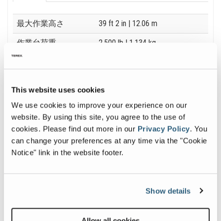
Specification
Value
最大作業高さ
39 ft 2 in
| 12.06 m
作業台荷重
2,500 lb
| 1,134 kg
マシン全幅
7 ft 8 in
| 2.36 m
マシン全長
12 ft 11.25 in
| 3.94 m
This website uses cookies
重量
11,977 lb
| 5,433 kg
We use cookies to improve your experience on our
website. By using this site, you agree to the use of
cookies.
Please find out more in our
Privacy Policy
.
You
can change your preferences at any time via the "Cookie
Notice" link in the website footer.
画像とビデオギャラリー
Show details
View
Acti
GS-
Oscil
3390_Alt1
Axle
Allow all cookies