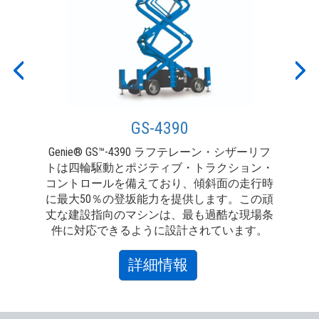
Previous
Nex
GS-4390
Genie® GS™-4390 ラフテレーン・シザーリフ
G
トは四輪駆動とポジティブ・トラクション・
フ
コントロールを備えており、傾斜面の走行時
向
に最大50％の登坂能力を提供します。この頑
ン
丈な建設指向のマシンは、最も過酷な現場条
ト
件に対応できるように設計されています。
about
詳細情報
GS-
4390