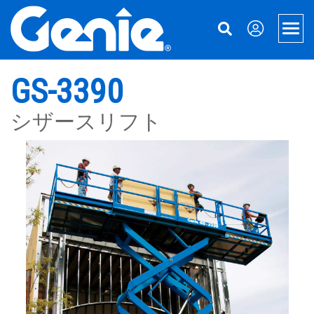
Skip
Skip
Skip
to
to
to
Men
Main
Main
Footer
Navigation
Content
高所作業車
GS-3390
Xtra Capacity
マテリアルハンドリング
シザースリフト
伸縮式ブームリフト
マテリアルリフト
サポート
屈折式ブームリフト
機械ファイナンス
Genieについて
ブームおよびシザー・アクセサリー
パーツ
Genieについて
牽引式ブームリフト
サービス
お問い合わせ
電動シザースリフト
マニュアル
事業所所在地
ラフテレーン・シザーリフト
安全性
Terex.comにアクセス