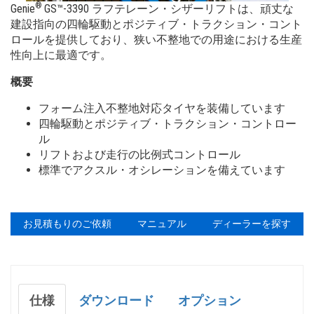
高所作業台 - AWPスーパーシリーズ
トレーニング
Terex株主・投資家情報
®
Genie
GS™-3390 ラフテレーン・シザーリフトは、頑丈な
建設指向の四輪駆動とポジティブ・トラクション・コント
垂直マストリフト
ファームウェ
ロールを提供しており、狭い不整地での用途における生産
性向上に最適です。
保証と製品登録
概要
ビルディング インフォメーション モデリング
フォーム注入不整地対応タイヤを装備しています
Genie Lift Connect™
四輪駆動とポジティブ・トラクション・コントロー
ル
製品資料
リフトおよび走行の比例式コントロール
標準でアクスル・オシレーションを備えています
お見積もりのご依頼
マニュアル
ディーラーを探す
仕様
ダウンロード
オプション