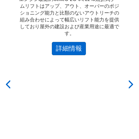
ムリフトはアップ、アウト、オーバーのポジ
ショニング能力と比類のないアウトリーチの
組み合わせによって幅広いリフト能力を提供
しており屋外の建設および産業用途に最適で
す。
ラー
about
詳細情報
Z-
ーが作
34/22
作業
ーム
IC
ライ
Previous
Nex
なら
トの
けら
業台
Ge
。音
も
ゼ
動