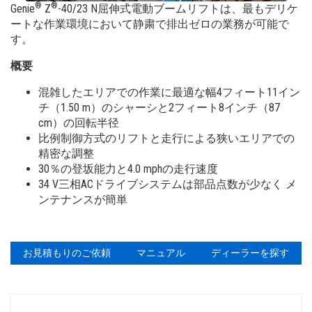
高所作業台 - AWPスーパーシリーズ
トレーニング
Terex株主・投資家情報
®
®
Genie
Z
-40/23 N屈伸式電動ブームリフトは、最もデリケ
ートな作業環境において静粛で排出ゼロの業務が可能で
垂直マストリフト
ファームウェ
す。
保証と製品登録
概要
ビルディング インフォメーション モデリング
混雑したエリアでの作業に最適な幅4フィート11イン
チ（1.50 m）のシャーシと2フィート8インチ（87
Genie Lift Connect™
cm）の回転半径
比例制御方式のリフトと走行による狭いエリアでの
製品資料
精密な調整
30％の登坂能力と4.0 mphの走行速度
34 V三相ACドライブシステムは部品点数が少なく メ
ンテナンスが簡単
お見積もりのご依頼
マニュアル
ディーラーを探す