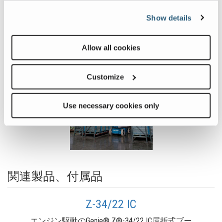
画像とビデオギャラリー
Show details
View
Vie
Z-
Z-
Allow all cookies
4023NRJ_Alt2
402
Image
Ima
Customize
Previous
Nex
Use necessary cookies only
関連製品、付属品
Z-34/22 IC
エンジン駆動のGenie® Z®-34/22 IC屈折式ブー