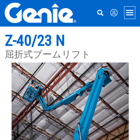
Skip
Skip
Skip
to
to
to
Men
Main
Main
Footer
Navigation
Content
高所作業車
Z-40/23 N
Xtra Capacity
マテリアルハンドリング
屈折式ブームリフト
伸縮式ブームリフト
マテリアルリフト
サポート
屈折式ブームリフト
機械ファイナンス
Genieについて
ブームおよびシザー・アクセサリー
パーツ
Genieについて
牽引式ブームリフト
サービス
お問い合わせ
電動シザースリフト
マニュアル
事業所所在地
ラフテレーン・シザーリフト
安全性
Terex.comにアクセス