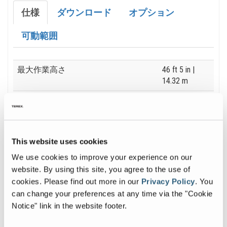
仕様
ダウンロード
オプション
可動範囲
Specification
Value
最大作業高さ
46 ft 5 in
|
14.32 m
最大水平リーチ
22 ft 8 in
|
6.91 m
最大上昇＆水平クリアランス（ライ
21 ft 3 in
|
This website uses cookies
ザー拡張）
6.48 m
We use cookies to improve your experience on our
作業台荷重
500 lb
| 227 kg
website. By using this site, you agree to the use of
cookies.
Please find out more in our
Privacy Policy
.
You
can change your preferences at any time via the "Cookie
Notice" link in the website footer.