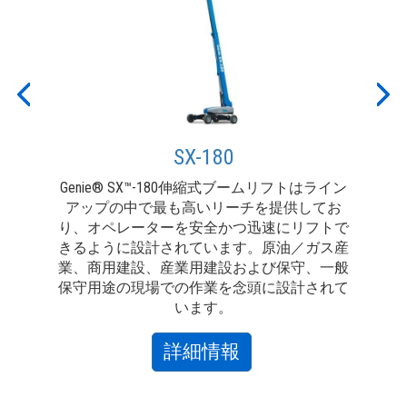
を完了
に依
ータ
含ま
シス
Previous
Nex
回路
この
稼働
SX-180
を供
Genie® SX™-180伸縮式ブームリフトはライン
Ge
アップの中で最も高いリーチを提供してお
は、
り、オペレーターを安全かつ迅速にリフトで
あ
きるように設計されています。原油／ガス産
も
業、商用建設、産業用建設および保守、一般
制
保守用途の現場での作業を念頭に設計されて
す
います。
about
詳細情報
SX-
180