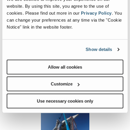
website. By using this site, you agree to the use of
作業台
660 lbs （制限なし）、1000 lbs （制限あ
cookies.
Please find out more in our
Privacy Policy
.
You
荷重
り）
| 300 kg （制限なし）、454 kg （制限
can change your preferences at any time via the "Cookie
あり）
Notice" link in the website footer.
マシン
12 ft 11 in / 64 ft 10 in
| 3.94 m / 19.76 m
全幅・
全長
Show details
Allow all cookies
画像とビデオギャラリー
Customize
Use necessary cookies only
View
Vie
SX-
SX-
135XC_Alt4
135X
Image
Ima