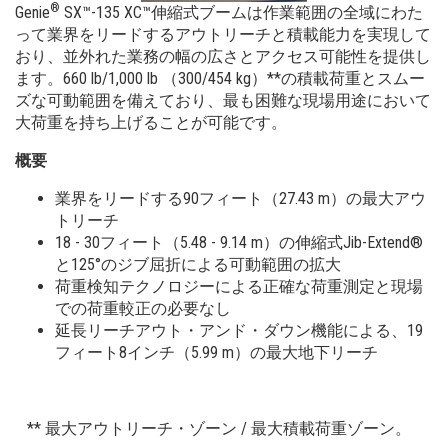
高所作業台 - AWPスーパーシリーズ
トレーニング
Terex株主・投資家情報
®
Genie
SX™-135 XC™伸縮式ブームは作業範囲の全域にわた
って業界をリードするアウトリーチと積載能力を実現して
垂直マストリフト
ファームウェ
おり、並外れた業務の幅の広さとアクセス可能性を提供し
ます。660 lb/1,000 lb （300/454 kg）**の積載荷重とスムー
保証と製品登録
ズな可動範囲を備えており、最も困難な現場用途において
大荷重を持ち上げることが可能です。
ビルディング インフォメーション モデリング
概要
Genie Lift Connect™
業界をリードする90フィート（27.43 m）の最大アウ
製品資料
トリーチ
18 - 30フィート（5.48 - 9.14 m）の伸縮式Jib-Extend®
と125°のジブ屈折による可動範囲の拡大
荷重検知テクノロジーによる正確な荷重測定と現場
での荷重較正の必要なし
延長リーチアウト・アンド・ダウン機能による、19
フィート8インチ（5.99 m）の最大地下リーチ
** 最大アウトリーチ・ゾーン / 最大積載荷重ゾーン。