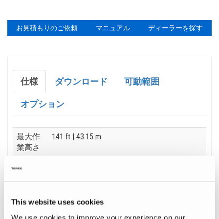
お見積もりのご依頼
マニュアル
ディーラーを探す
仕様
ダウンロード
可動範囲
オプション
Specification
Value
最大作
141 ft
| 43.15 m
業高さ
最大水
90 ft
| 27.43 m
平リー
チ
This website uses cookies
最大地
19 ft 8 in
| 6.00 m
We use cookies to improve your experience on our
下深さ