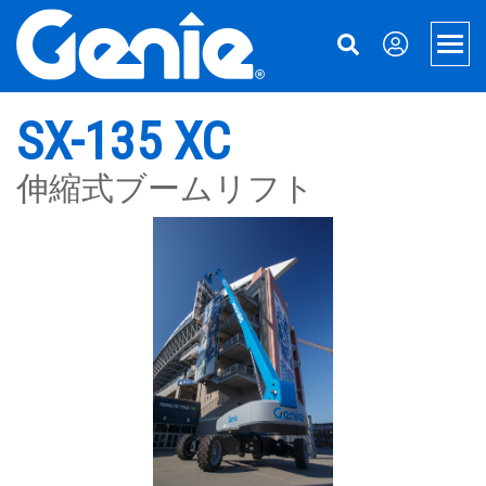
Skip
Skip
Skip
to
to
to
Men
Main
Main
Footer
Navigation
Content
高所作業車
SX-135 XC
Xtra Capacity
マテリアルハンドリング
伸縮式ブームリフト
伸縮式ブームリフト
マテリアルリフト
サポート
屈折式ブームリフト
機械ファイナンス
Genieについて
ブームおよびシザー・アクセサリー
パーツ
Genieについて
牽引式ブームリフト
サービス
お問い合わせ
電動シザースリフト
マニュアル
事業所所在地
ラフテレーン・シザーリフト
安全性
Terex.comにアクセス