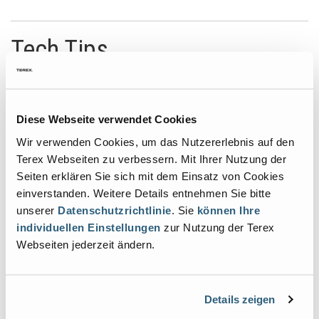
Tech Tips
Unser engagiertes Team beantwortet Ihre technischen und
wartungsbezogenen Fragen zu allen Genie Produkten. Im Rahmen
unseres Leistungsversprechens haben wir einen Bereich auf
Diese Webseite verwendet Cookies
unserer Website eingerichtet, der einen schnellen und einfachen
Zugriff auf Antworten zu häufig gestellten Fragen (FAQ) bietet.
Wir verwenden Cookies, um das Nutzererlebnis auf den
Finden Sie die Antworten, die Sie brauchen, wenn Sie sie brauchen.
Terex Webseiten zu verbessern. Mit Ihrer Nutzung der
(Derzeit nur in englischer Sprache, rufen Sie uns an, wenn Sie
Seiten erklären Sie sich mit dem Einsatz von Cookies
weitere Erläuterungen benötigen.)
einverstanden. Weitere Details entnehmen Sie bitte
unserer
Datenschutzrichtlinie
. Sie
können Ihre
individuellen Einstellungen
zur Nutzung der Terex
All Products
Webseiten jederzeit ändern.
AWPs
Light Towers
Slab and Rough Terrain Scissors
Details zeigen
Telehanders