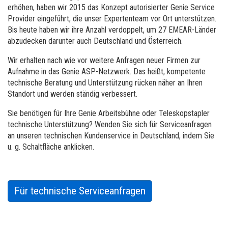
Runabout Arbeitsbühnen
Schulung
Zulieferer
Warenlager
erhöhen, haben wir 2015 das Konzept autorisierter Genie Service
Provider eingeführt, die unser Expertenteam vor Ort unterstützen.
Service Schulung
Firmware
Jobs
Bis heute haben wir ihre Anzahl verdoppelt, um 27 EMEAR-Länder
abzudecken darunter auch Deutschland und Österreich.
Product Schulung
Gewährleistung und Produktregistrierung
Besuchen Sie Terex.com
Wir erhalten nach wie vor weitere Anfragen neuer Firmen zur
BIM - Building Information Modeling
Investor Relations – Investoren
Aufnahme in das Genie ASP-Netzwerk. Das heißt, kompetente
technische Beratung und Unterstützung rücken näher an Ihren
Genie Lift Connect Telematics
Standort und werden ständig verbessert.
Marketing-Werkzeuge
Sie benötigen für Ihre Genie Arbeitsbühne oder Teleskopstapler
technische Unterstützung? Wenden Sie sich für Serviceanfragen
an unseren technischen Kundenservice in Deutschland, indem Sie
u. g. Schaltfläche anklicken.
Für technische Serviceanfragen