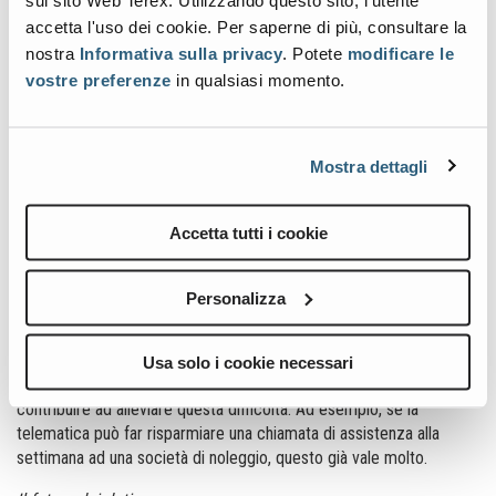
sul sito Web Terex. Utilizzando questo sito, l'utente
rispondono alla domanda
accetta l'uso dei cookie. Per saperne di più, consultare la
di oggi: "Che cosa sta
succedendo?
nostra
Informativa sulla privacy
. Potete
modificare le
vostre preferenze
in qualsiasi momento.
- Ore-lavoro
- Posizione
Mostra dettagli
- Tempo di inattività della
macchina
Accetta tutti i cookie
- Guasti
Dal punto di vista delle
Personalizza
società di noleggio, una
delle maggiori difficoltà
nel settore è che oggi
Usa solo i cookie necessari
non ci sono abbastanza tecnici dell'assistenza. La telematica può
contribuire ad alleviare questa difficoltà. Ad esempio, se la
telematica può far risparmiare una chiamata di assistenza alla
settimana ad una società di noleggio, questo già vale molto.