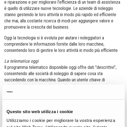
e riparazione e per migliorare l'efficienza di un team di assistenza
è quello di utilizzare nuove tecnologie. Le aziende di noleggio
stanno gestendo le loro attività in modo più rapido ed efficiente
che mai, alla costante ricerca di modi per aggiungere valore e
promuovere la crescita del business.
Oggi la tecnologia si è evoluta per aiutare i noleggiatori a
comprendere le informazioni fornite dalle loro macchine,
consentendo loro di gestire le loro attività in modo più efficiente.
La telematica oggi
Il programma telematico disponibile oggi offre dati "descrittivi",
consentendo alle società di noleggio di sapere cosa sta
succedendo con la macchina. Quando un utente chiave di
un’azienda di noleggio vede un codice di guasto critico, ad
esempio, può analizzare la necessità e contattare il cliente per
discutere proattivamente una risoluzione, aiutando a massimizzare
il tempo di funzionamento della macchina durante il lavoro.
Questo sito web utilizza i cookie
Pensatela in questo
Utilizziamo i cookie per migliorare la vostra esperienza
modo — i dati descrittivi