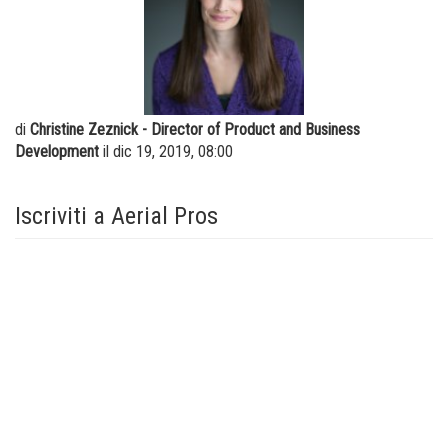
Piattaforme verticali a colonna
Formazione
Fornitori
centro de distribución
Software macchine
Lavora con noi
Garanzia e registrazione dei prodotti
Visita Terex.com
di
Christine Zeznick - Director of Product and Business
BIM - Building Information Management
Relazioni con gli investitori - Terex
Development
il dic 19, 2019, 08:00
Genie Lift Connect Telematics
Iscriviti a Aerial Pros
Strumenti di marketing