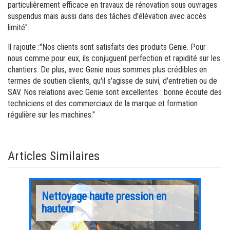
particulièrement efficace en travaux de rénovation sous ouvrages
suspendus mais aussi dans des tâches d'élévation avec accès
limité".
Il rajoute :"Nos clients sont satisfaits des produits Genie. Pour
nous comme pour eux, ils conjuguent perfection et rapidité sur les
chantiers. De plus, avec Genie nous sommes plus crédibles en
termes de soutien clients, qu'il s'agisse de suivi, d'entretien ou de
SAV. Nos relations avec Genie sont excellentes : bonne écoute des
techniciens et des commerciaux de la marque et formation
régulière sur les machines."
Articles Similaires
ie®
Nettoyage haute pression en
‘Lig
hauteur
Gen
Sav
s
Créée pa