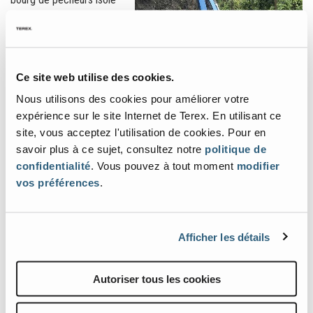
de tout : dans l'île, on la
surnomme d'ailleurs "la
commune du bout du
monde" et son
authenticité fait tout son
Ce site web utilise des cookies.
charme. Une portion de
Nous utilisons des cookies pour améliorer votre
la route y menant avait
expérience sur le site Internet de Terex. En utilisant ce
un besoin urgent de
site, vous acceptez l'utilisation de cookies. Pour en
renforcement,
savoir plus à ce sujet, consultez notre
politique de
notamment dans une
confidentialité
. Vous pouvez à tout moment
modifier
succession de virages en
vos préférences
.
mettant en place des parois clouées. Le défi principal consistait à
faciliter le travail des ouvriers dans la projection de béton sur les
parois dans un environnement abrupt et seule une nacelle
conjuguant portée horizontale conséquente et capacité de travail
Afficher les détails
en mode négatif leur permettait d'accéder au chantier. Sans
oublier un encombrement adapté à la gestion de la circulation en
sécurité pendant deux mois malgré des conditions climatiques
Autoriser tous les cookies
incertaines et les impératifs de délai des travaux.