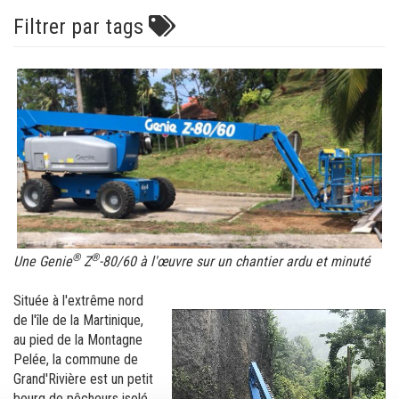
Filtrer par tags
®
®
Une Genie
Z
-80/60 à l'œuvre sur un chantier ardu et minuté
Située à l'extrême nord
de l'île de la Martinique,
au pied de la Montagne
Pelée, la commune de
Grand'Rivière est un petit
bourg de pêcheurs isolé