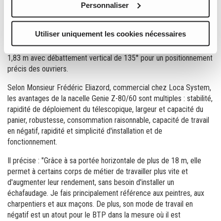
La société de location Loca System a donc recommandé à son
Personnaliser
client, la société de BTP Hydrosee basée à Saint Pierre, d'utiliser
®
®
une nacelle articulée Genie
Z
-80/60 pour de bonnes raisons :
Utiliser uniquement les cookies nécessaires
une portée horizontale de plus de 18 m, une portée négative de
près de 5 m, un faible encombrement au sol et un pendulaire de
1,83 m avec débattement vertical de 135° pour un positionnement
précis des ouvriers.
Selon Monsieur Frédéric Eliazord, commercial chez Loca System,
les avantages de la nacelle Genie Z-80/60 sont multiples : stabilité,
rapidité de déploiement du télescopique, largeur et capacité du
panier, robustesse, consommation raisonnable, capacité de travail
en négatif, rapidité et simplicité d'installation et de
fonctionnement.
Il précise : "Grâce à sa portée horizontale de plus de 18 m, elle
permet à certains corps de métier de travailler plus vite et
d'augmenter leur rendement, sans besoin d'installer un
échafaudage. Je fais principalement référence aux peintres, aux
charpentiers et aux maçons. De plus, son mode de travail en
négatif est un atout pour le BTP dans la mesure où il est