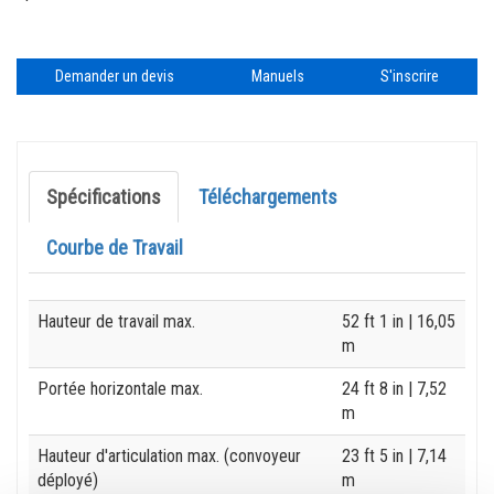
Demander un devis
Manuels
S'inscrire
Spécifications
Téléchargements
Courbe de Travail
Specification
Value
Hauteur de travail max.
52 ft 1 in
| 16,05
m
Portée horizontale max.
24 ft 8 in
| 7,52
m
Hauteur d'articulation max. (convoyeur
23 ft 5 in
| 7,14
déployé)
m