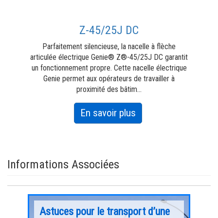
Z-45/25J DC
ct
Parfaitement silencieuse, la nacelle à flèche
La
ft Guard™
articulée électrique Genie® Z®-45/25J DC garantit
s'i
un fonctionnement propre. Cette nacelle électrique
co
Genie permet aux opérateurs de travailler à
au
proximité des bâtim...
about
En savoir plus
Z-
45/25J DC
Informations Associées
bien
Astuces pour le transport d’une
App