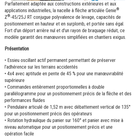
Nacelles à mât vertical
Formation
Fournisseurs
entrepôt
Parfaitement adaptée aux constructions extérieures et aux
®
applications industrielles, la nacelle à flèche articulée Genie
Logiciel interne
Carrière
®
Z
-45/25J RT conjugue polyvalence de levage, capacités de
positionnement en hauteur et en surplomb, et portée sans égal.
Garantie et Enregistrement Produit
Venez découvrir Terex.com
Fort d'un déport arrière nul et d'un rayon de braquage réduit, ce
modèle garantit des manœuvres simplifiées en chantiers exigus.
BIM - Building Information Modeling
Relations investisseurs de Terex
Présentation
Genie Lift Connect Telematics
• Essieu oscillant actif permanent permettant de préserver
Outils marketing
l'adhérence sur les terrains accidentés
• 4x4 avec aptitude en pente de 45 % pour une manœuvrabilité
supérieure
• Commandes entièrement proportionnelles à double
parallélogramme pour un positionnement précis de la flèche et des
performances fluides
• Pendulaire articulé de 1,52 m avec débattement vertical de 135°
pour un positionnement précis des opérateurs
• Rotation hydraulique du panier sur 160° et panier avec mise à
niveau automatique pour un positionnement précis et une
opération facile