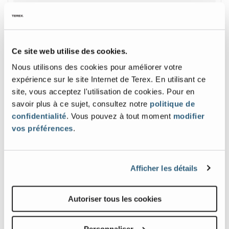
Capacité de la plateforme
500 lb
| 227 kg
Ce site web utilise des cookies.
Nous utilisons des cookies pour améliorer votre
Galerie d'images et de vidéos
expérience sur le site Internet de Terex. En utilisant ce
site, vous acceptez l'utilisation de cookies. Pour en
savoir plus à ce sujet, consultez notre
politique de
View
Vie
confidentialité
. Vous pouvez à tout moment
modifier
Z-
Z-
vos préférences
.
4525RT_Alt1
4525
Image
Ima
Afficher les détails
Previous
Nex
Autoriser tous les cookies
Personnaliser