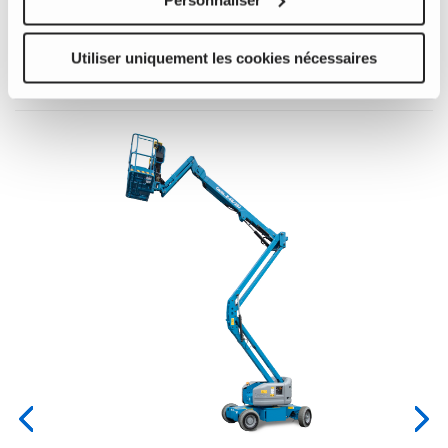
Produits connexes, équipements et
Utiliser uniquement les cookies nécessaires
accessoires
est
un
ec le
Previous
Nex