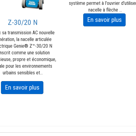
système permet à l'ouvrier d'utiliser
nacelle à flèche ...
about
En savoir plus
Z-30/20 N
Barre
 sa transmission AC nouvelle
antic
ération, la nacelle articulée
Geni
ctrique Genie® Z™-30/20 N
inscrit comme une solution
cieuse, propre et économique,
ale pour les environnements
urbains sensibles et...
about
En savoir plus
Z-
30/20 N