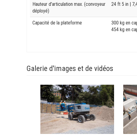
Hauteur d'articulation max. (convoyeur
24 ft 5 in
| 7
déployé)
Capacité de la plateforme
300 kg en cap
454 kg en cap
Galerie d'images et de vidéos
View
View
Z-
Z-
4525XC_Alt1
4525XC
Image
Image