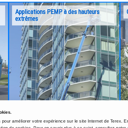
Applications PEMP à des hauteurs
extrêmes
Depuis le premier élévateur de matériaux à air
comprimé de 1966 qui a initié un marché,
ec
jusqu'aux machines récentes qui sortent de
nos usines, Genie® a toujours été la marque
référence des plateformes élévatrices mobiles
 de
de personnel (PEMP).
e
ui
Continuer la lecture
okies.
pour améliorer votre expérience sur le site Internet de Terex. En
sation de cookies. Pour en savoir plus à ce sujet, consultez notre