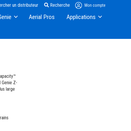
rcher un distributeur
Recherche
Mon compte
Genie
Aerial Pros
Applications
Steel Erectors
Glass
entrepôt
Capacity™
l Genie Z-
lus large
Terex.com
rains
seurs de Terex