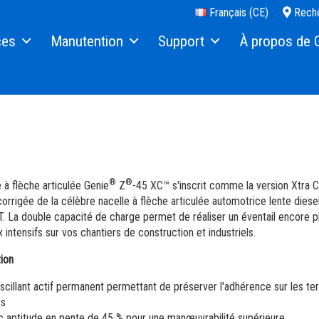
Français (CE)
Reche
ces
Manutention
Support
À propos de 
Élévateurs de charges Push Around
Financement
Notre histoire
s
Pièces de rechange
Presse et médias
Services
Nous contacter
lles & Ciseaux
Manuels
Sites
®
®
e à flèche articulée Genie
Z
-45 XC™ s'inscrit comme la version Xtra 
Sécurité
Fournisseurs
corrigée de la célèbre nacelle à flèche articulée automotrice lente diese
. La double capacité de charge permet de réaliser un éventail encore p
out-Terrain
Formation
Carrière
 intensifs sur vos chantiers de construction et industriels.
ion
 (portatifs)
Logiciel interne
Venez découvrir 
oscillant actif permanent permettant de préserver l'adhérence sur les ter
Garantie et Enregistrement Produit
Relations investis
és
c aptitude en pente de 45 % pour une manœuvrabilité supérieure