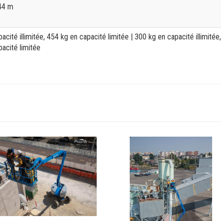
,44 m
acité illimitée, 454 kg en capacité limitée
| 300 kg en capacité illimitée,
acité limitée
View
Z-
_Alt2
4525XC_Alt3
Image