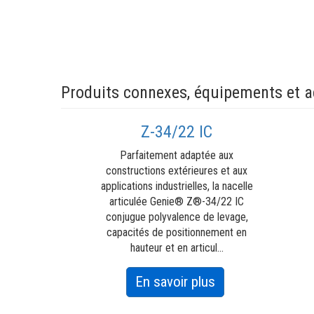
Produits connexes, équipements et a
Z-34/22 IC
Parfaitement adaptée aux
constructions extérieures et aux
applications industrielles, la nacelle
articulée Genie® Z®-34/22 IC
conjugue polyvalence de levage,
capacités de positionnement en
hauteur et en articul...
t Power™
 Lift Power™
about
En savoir plus
e génération de
Z-
ues à vos clients