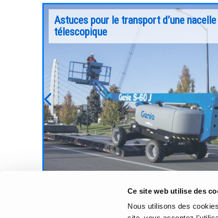
n
Astuces pour le transport d’une nacelle
ue Genie
télescopique
sur de
Au cours des deux dernières décennies et av
pouvoir
l’évolution continue des besoins en chantier,
porter
les constructeurs comme Genie® ont
te sécurité
développé des nacelles élévatrices capables
te de
monter plus haut, de soulever plus lourd et d
Previous
répondre à des applications plus extrêmes, q
offrent toujours plus d’options pour accéder
aux chantiers élevés, difficile d’accès.
Continuer la lecture
Ce site web utilise des co
Nous utilisons des cookies 
site, vous acceptez l'utili