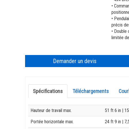
• Command
positionn
• Pendula
précis de
• Double 
limitée d
Demander un devis
Spécifications
Téléchargements
Cour
Specification
Value
Hauteur de travail max.
51 ft 6 in
| 1
Portée horizontale max.
24 ft 9 in
| 7