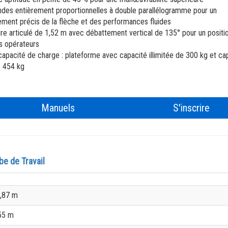
BIM - Building Information Modeling
es entièrement proportionnelles à double parallélogramme pour un
ement précis de la flèche et des performances fluides
Genie Lift Connect Telematics
ire articulé de 1,52 m avec débattement vertical de 135° pour un posit
s opérateurs
Outils marketing
capacité de charge : plateforme avec capacité illimitée de 300 kg et ca
e 454 kg
Manuels
S'inscrire
be de Travail
5,87 m
,55 m