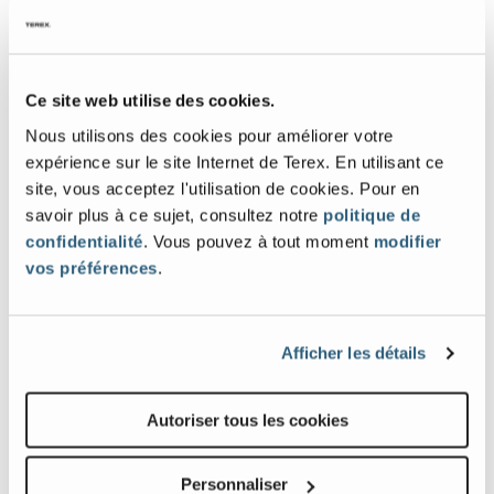
Abaque de Charge
Ce site web utilise des cookies.
Specification
Value
Capacité de charge max.
6 614 lb
| 3 000 kg
Nous utilisons des cookies pour améliorer votre
Hauteur d'élévation max.
22 ft 7 in
| 6,89 m
expérience sur le site Internet de Terex. En utilisant ce
site, vous acceptez l'utilisation de cookies. Pour en
Portée avant max.
13 ft 1 in
| 3,99 m
savoir plus à ce sujet, consultez notre
politique de
Capacité à hauteur max.
5 511 lb
| 2 500 kg
confidentialité
. Vous pouvez à tout moment
modifier
vos préférences
.
Capacité à portée max.
2 204 lb
| 1 000 kg
Afficher les détails
Galerie d'images et de vidéos
Autoriser tous les cookies
Personnaliser
View
Vie