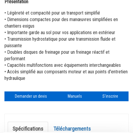
Nacelles à mât vertical
Formation
Fournisseurs
entrepôt
Présentation
• Légèreté et compacité pour un transport simplifié
Logiciel interne
Carrière
• Dimensions compactes pour des manœuvres simplifiées en
chantiers exigus
Garantie et Enregistrement Produit
Venez découvrir Terex.com
• Importante garde au sol pour vos applications en extérieur
BIM - Building Information Modeling
Relations investisseurs de Terex
• Transmission hydrostatique pour une transmission fluide et
puissante
Genie Lift Connect Telematics
• Doubles disques de freinage pour un freinage réactif et
performant
Outils marketing
• Capacités multifonctions avec équipements interchangeables
• Accès simplifié aux composants moteur et aux points d'entretien
hydraulique
Demander un devis
Manuels
S'inscrire
Spécifications
Téléchargements