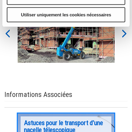
gth-
gth-
3007_8
300
Utiliser uniquement les cookies nécessaires
Image
Ima
Previous
Nex
Informations Associées
bien
Astuces pour le transport d’une
App
nacelle télescopique
hau