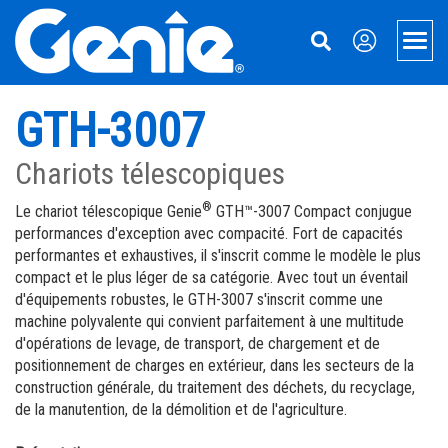
Skip
Skip
Skip
to
to
to
Men
Main
Main
Footer
Navigation
Content
Nacelles élévatrices
GTH-3007
Nacelles Xtra Capacity
Manutention
Chariots télescopiques
Nacelles télescopiques
Élévateurs de charges Push Around
Support
®
Le chariot télescopique Genie
GTH™-3007 Compact conjugue
performances d'exception avec compacité. Fort de capacités
Nacelles articulées
Financement
À propos de Genie
performantes et exhaustives, il s'inscrit comme le modèle le plus
compact et le plus léger de sa catégorie. Avec tout un éventail
Accessoires pour Nacelles & Ciseaux
Pièces de rechange
Notre histoire
Aerial Pros
d'équipements robustes, le GTH-3007 s'inscrit comme une
Ciseaux électriques
Services
Presse et médias
Applications
machine polyvalente qui convient parfaitement à une multitude
d'opérations de levage, de transport, de chargement et de
Ciseaux Automoteurs Tout-Terrain
Manuels
Nous contacter
Steel Erectors
positionnement de charges en extérieur, dans les secteurs de la
construction générale, du traitement des déchets, du recyclage,
Elévateurs de personnes (portatifs)
Sécurité
Sites
Glass
de la manutention, de la démolition et de l'agriculture.