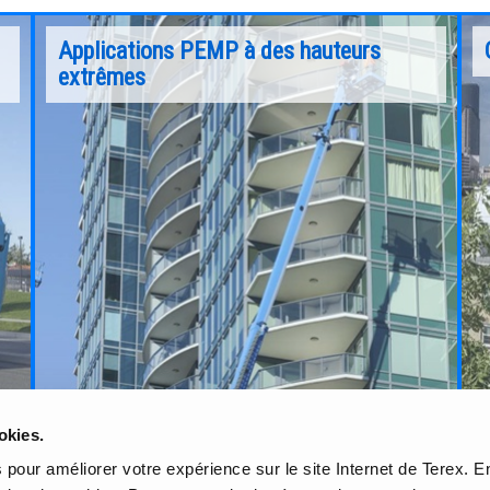
Applications PEMP à des hauteurs
extrêmes
Depuis le premier élévateur de matériaux à air
comprimé de 1966 qui a initié un marché,
ec
jusqu'aux machines récentes qui sortent de
nos usines, Genie® a toujours été la marque
référence des plateformes élévatrices mobiles
 de
de personnel (PEMP).
e
ui
Continuer la lecture
okies.
pour améliorer votre expérience sur le site Internet de Terex. En