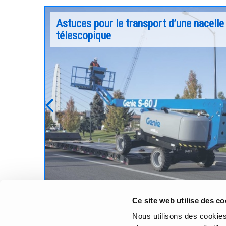
n
Astuces pour le transport d’une nacelle
ue Genie
télescopique
sur de
Au cours des deux dernières décennies et av
pouvoir
l’évolution continue des besoins en chantier,
porter
les constructeurs comme Genie® ont
te sécurité
développé des nacelles élévatrices capables
te de
monter plus haut, de soulever plus lourd et d
Previous
répondre à des applications plus extrêmes, q
offrent toujours plus d’options pour accéder
aux chantiers élevés, difficile d’accès.
Continuer la lecture
Ce site web utilise des co
Nous utilisons des cookies 