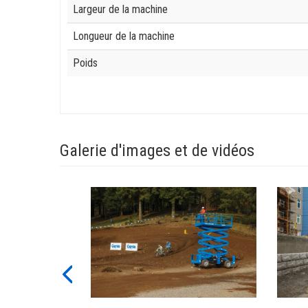
Largeur de la machine
Longueur de la machine
Poids
Galerie d'images et de vidéos
View
View
GS-
GS-
4390_Alt1
4390_A
Image
Image
Previous