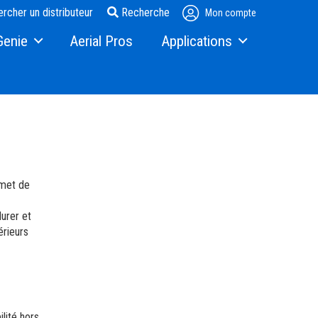
rcher un distributeur
Recherche
Mon compte
Genie
Aerial Pros
Applications
Steel Erectors
Glass
entrepôt
rmet de
durer et
érieurs
Terex.com
seurs de Terex
lité hors