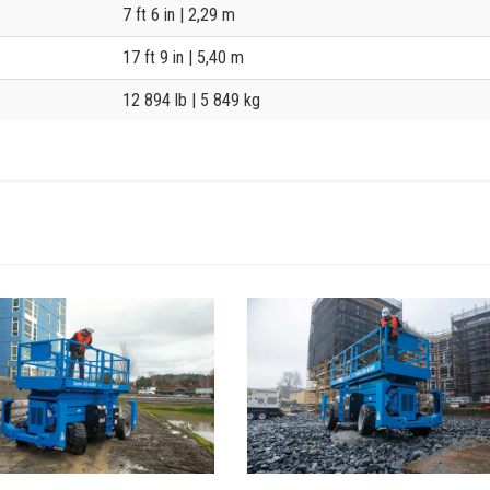
7 ft 6 in
| 2,29 m
17 ft 9 in
| 5,40 m
12 894 lb
| 5 849 kg
View
GS-
lt5
4390_Alt2
Image