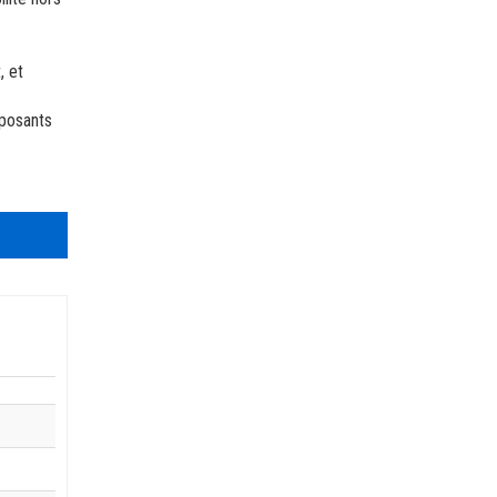
, et
mposants