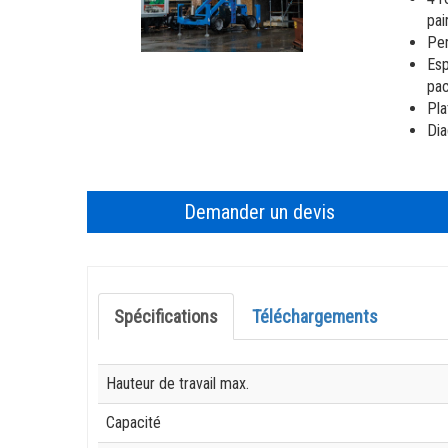
pai
Pen
Esp
pac
Pla
Dia
Demander un devis
Spécifications
Téléchargements
Specification
Value
Hauteur de travail max.
Capacité