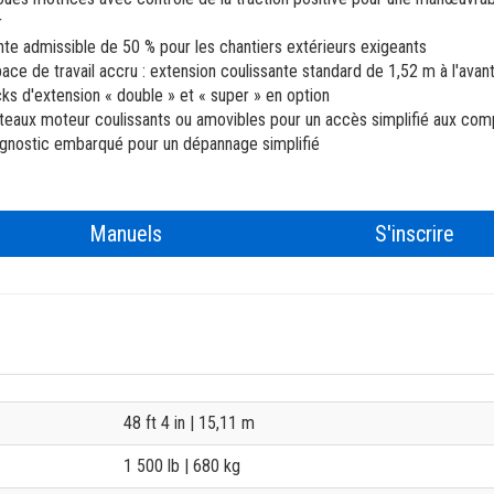
BIM - Building Information Modeling
r
te admissible de 50 % pour les chantiers extérieurs exigeants
Genie Lift Connect Telematics
ace de travail accru : extension coulissante standard de 1,52 m à l'avant
ks d'extension « double » et « super » en option
Outils marketing
teaux moteur coulissants ou amovibles pour un accès simplifié aux co
gnostic embarqué pour un dépannage simplifié
Manuels
S'inscrire
48 ft 4 in
| 15,11 m
1 500 lb
| 680 kg