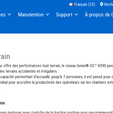
Français (CE)
Reche
ces
Manutention
Support
À propos de 
Élévateurs de charges Push Around
Financement
Notre histoire
s
Pièces de rechange
Presse et médias
Services
Nous contacter
rain
lles & Ciseaux
Manuels
Sites
r offrir des performances tout-terrain, le ciseau Genie® GS™-4390 pe
Sécurité
Fournisseurs
les terrains accidentés et irréguliers.
capacité permettant d'accueillir jusqu'à 7 personnes, il est pensé pour 
out-Terrain
Formation
Carrière
idéal pour accroître la productivité des opérateurs sur les chantiers ext
.
 (portatifs)
Logiciel interne
Venez découvrir 
Garantie et Enregistrement Produit
Relations investis
ion
oues motrices avec contrôle de la traction positive pour une manœuvrabi