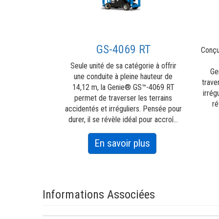
GS-4069 RT
Conçu
Seule unité de sa catégorie à offrir
Ge
une conduite à pleine hauteur de
trave
14,12 m, la Genie® GS™-4069 RT
irrég
permet de traverser les terrains
ré
accidentés et irréguliers. Pensée pour
durer, il se révèle idéal pour accroî...
about
En savoir plus
GS-
4069 RT
Informations Associées