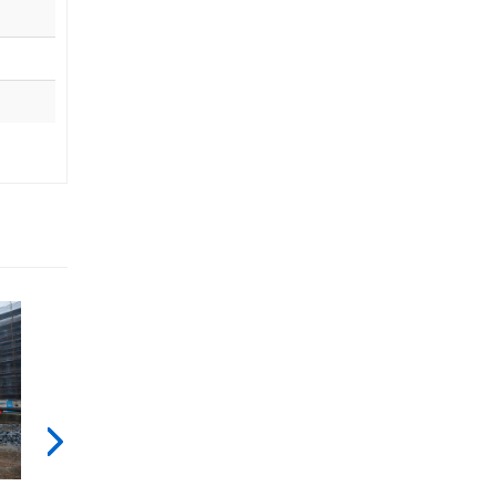
View
View
GS-
GS-
4390_Alt4
4390_Alt6
Image
Image
Next