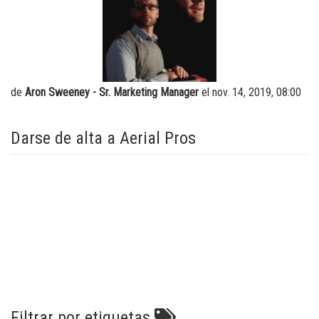
Brazos verticales
Formación
Proveedores
centro de distribución
Software máquinas
Trabaje con nosotros
Garantía y Registro de producto
Visite Terex.com
de
Aron Sweeney - Sr. Marketing Manager
el nov. 14, 2019, 08:00
BIM - Building Information Management
Relaciones con inversores Terex
Genie Lift Connect Telematics
Darse de alta a Aerial Pros
Herramientas de Marketing
Filtrar por etiquetas