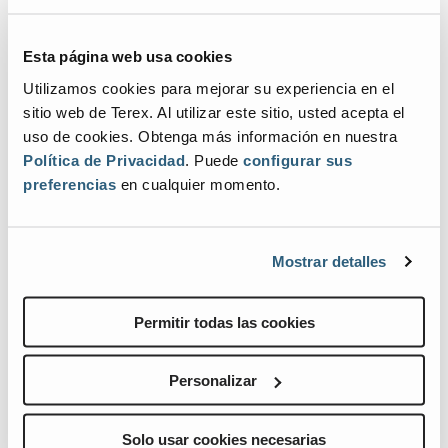
BIM es un proceso
inteligente basado en
modelos 3D que
Esta página web usa cookies
proporciona a los
Utilizamos cookies para mejorar su experiencia en el
profesionales de la
arquitectura, ingeniería y
sitio web de Terex. Al utilizar este sitio, usted acepta el
construcción el
uso de cookies. Obtenga más información en nuestra
conocimiento y las
Política de Privacidad
. Puede
configurar sus
herramientas para
preferencias
en cualquier momento.
proyectar, diseñar,
construir y gestionar
edificios e
Mostrar detalles
infraestructuras de
forma más eficiente. BIM
proporciona
Permitir todas las cookies
representaciones
digitales de activos
físicos y funcionales de
Personalizar
una obra, proporcionando información dinámica desde el concepto
hasta su finalización.
Solo usar cookies necesarias