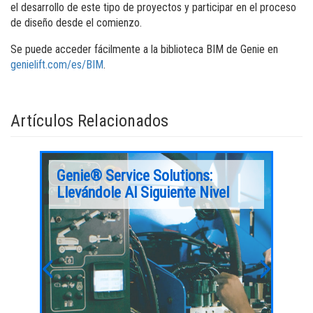
el desarrollo de este tipo de proyectos y participar en el proceso
de diseño desde el comienzo.
Se puede acceder fácilmente a la biblioteca BIM de Genie en
genielift.com/es/BIM
.
Artículos Relacionados
La
Genie® Service Solutions:
Xce
a
Llevándole Al Siguiente Nivel
Hor
Tar
ez más
En los ú
ntrar
difícil p
Se necesitaba con urgencia reforzar parte de la
ingenier
carretera y, especialmente, una serie de curvas
experien
cerradas que conducen a Grand'Rivière, un
Previous
Next
pequeño pueblo pesquero aislado situado al
Sigue le
norte de Martinica, a los pies del Monte Pelée.