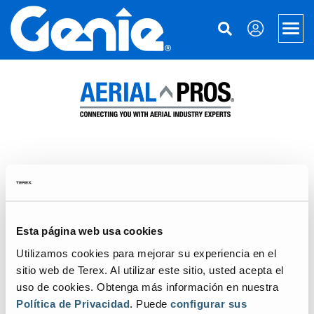
Skip
Skip
Skip
to
to
to
Men
Main
Main
Footer
Navigation
Content
Elevadores
Plataformas Xtra Capacity
Manipulación de materiales
Plataformas telescópicas
Elevadores de Material
Servicios
Plataformas articuladas
Financiación de equipos
Acerca de Genie
Accesorios de plataformas y tijeras
Recambios
Nuestra historia
Aerial Pros
Plataformas de tijera eléctricas
Servicio técnico
Prensa y Medios
Aplicaciones
Esta página web usa cookies
Utilizamos cookies para mejorar su experiencia en el
Plataformas de tijera todo terreno
Manuales
Contáctenos
Steel Erectors
sitio web de Terex. Al utilizar este sitio, usted acepta el
Elevadores de personas
Seguridad
Ubicaciones
Glass
uso de cookies. Obtenga más información en nuestra
Política de Privacidad
. Puede
configurar sus