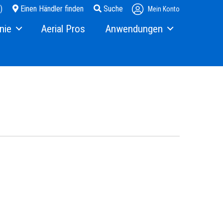
)
Einen Händler finden
Suche
Mein Konto
nie
Aerial Pros
Anwendungen
ie Story
Stáhlbau
d Medien
Glass
Warenlager
Sie Terex.com
gistrierung
lations – Investoren