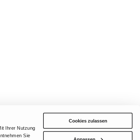
deling
s
Cookies zulassen
it Ihrer Nutzung
Preferences
Sitemap
Privacy
Cookie Notice
Genie Patents
 entnehmen Sie
Anpassen