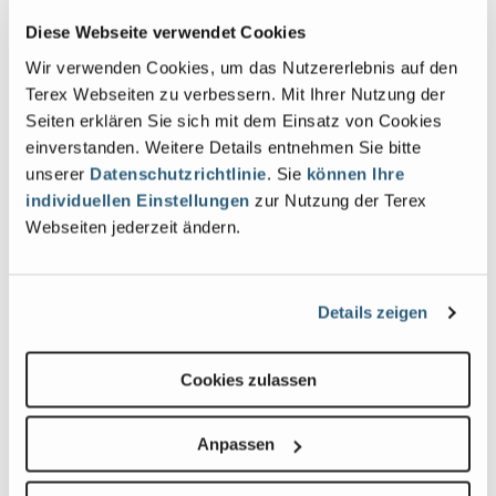
Diese Webseite verwendet Cookies
Bilder und Videos
Wir verwenden Cookies, um das Nutzererlebnis auf den
Terex Webseiten zu verbessern. Mit Ihrer Nutzung der
View
Vie
Seiten erklären Sie sich mit dem Einsatz von Cookies
GS-
GS-
einverstanden. Weitere Details entnehmen Sie bitte
4069RT_Alt1
4069
unserer
Datenschutzrichtlinie
. Sie
können Ihre
Image
Ima
individuellen Einstellungen
zur Nutzung der Terex
Webseiten jederzeit ändern.
Previous
Nex
Details zeigen
Cookies zulassen
Verwandte Produkte, Anbauteile und
Anpassen
Zubehör