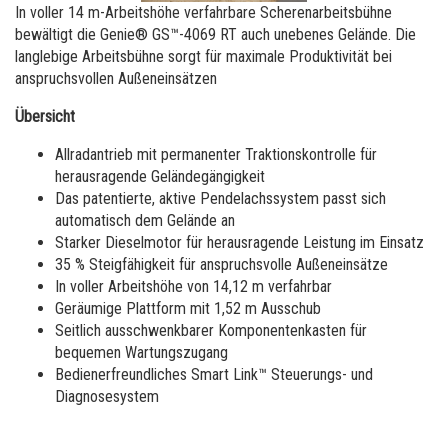
Runabout Arbeitsbühnen
Schulung
Zulieferer
Warenlager
In voller 14 m-Arbeitshöhe verfahrbare Scherenarbeitsbühne
bewältigt die Genie® GS™-4069 RT auch unebenes Gelände. Die
Service Schulung
Firmware
Jobs
langlebige Arbeitsbühne sorgt für maximale Produktivität bei
anspruchsvollen Außeneinsätzen
Product Schulung
Gewährleistung und Produktregistrierung
Besuchen Sie Terex.com
Übersicht
BIM - Building Information Modeling
Investor Relations – Investoren
Allradantrieb mit permanenter Traktionskontrolle für
Genie Lift Connect Telematics
herausragende Geländegängigkeit
Das patentierte, aktive Pendelachssystem passt sich
Marketing-Werkzeuge
automatisch dem Gelände an
Starker Dieselmotor für herausragende Leistung im Einsatz
35 % Steigfähigkeit für anspruchsvolle Außeneinsätze
In voller Arbeitshöhe von 14,12 m verfahrbar
Geräumige Plattform mit 1,52 m Ausschub
Seitlich ausschwenkbarer Komponentenkasten für
bequemen Wartungszugang
Bedienerfreundliches Smart Link™ Steuerungs- und
Diagnosesystem