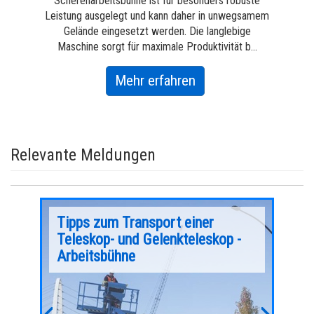
te
Scherenarbeitsbühne ist für besonders robuste
S
amem
Leistung ausgelegt und kann daher in unwegsamem
Lei
Gelände eingesetzt werden. Die langlebige
...
Maschine sorgt für maximale Produktivität b...
M
about
Mehr erfahren
GS-
2669
RT
Relevante Meldungen
Tipps zum Transport einer
Mob
Teleskop- und Gelenkteleskop -
ext
Vom erst
Arbeitsbühne
Lastenau
In den letzten zwei Jahrzehnten haben sich die
ins Lebe
Anforderungen an mobile Arbeitsbühnen stetig
hnen
die heut
weiterentwickelt. Hersteller wie Genie® haben
Genie® w
daher Arbeitsbühnen konstruiert, die höher und
it