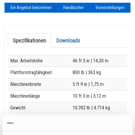
Ein Angebot bekommen
Handbücher
Voreinstellungen
Spezifikationen
Downloads
Specification
Value
Max. Arbeitshöhe
46 ft 3 in
| 14,30 m
Plattformtragfähigkeit
800 lb
| 363 kg
Maschinenbreite
5 ft 9 in
| 1,75 m
Maschinenlänge
10 ft 3 in
| 3,12 m
Gewicht
10.392 lb
| 4.714 kg