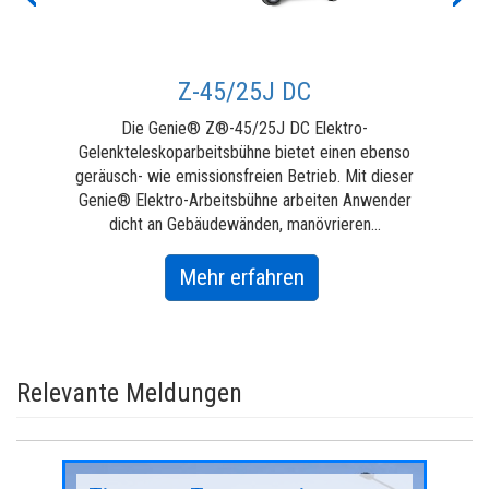
n,
Z-45/25J DC
Die Genie® Z®-45/25J DC Elektro-
Gelenkteleskoparbeitsbühne bietet einen ebenso
Gel
geräusch- wie emissionsfreien Betrieb. Mit dieser
Aus
arm
Genie® Elektro-Arbeitsbühne arbeiten Anwender
Ge
dicht an Gebäudewänden, manövrieren...
Um
about
Mehr erfahren
Z-
45/25J
DC
Relevante Meldungen