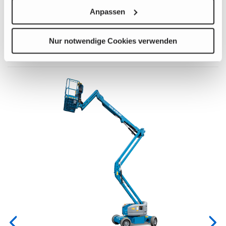
Anpassen
Verwandte Produkte, Anbauteile und
Nur notwendige Cookies verwenden
Zubehör
nen
das
Previous
Nex