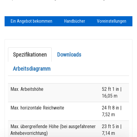
Ein Angebot bekommen
Handbücher
Voreinstellungen
Spezifikationen
Downloads
Arbeitsdiagramm
Specification
Value
Max. Arbeitshöhe
52 ft 1 in
|
16,05 m
Max. horizontale Reichweite
24 ft 8 in
|
7,52 m
Max. übergreifende Höhe (bei ausgefahrener
23 ft 5 in
|
Anhebevorrichtung)
7,14 m