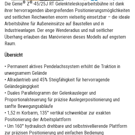
Runabout Arbeitsbühnen
Schulung
Zulieferer
Warenlager
®
®
Die Genie
Z
-45/25J RT Gelenkteleskoparbeitsbühne ist dank
ihrer hervorragenden übergreifenden Positionierungsmöglichkeiten
Service Schulung
Firmware
Jobs
und seitlichen Reichweiten enorm vielseitig einsetzbar – die ideale
Arbeitsbühne für Außeneinsätze auf Baustellen und in
Product Schulung
Gewährleistung und Produktregistrierung
Besuchen Sie Terex.com
Industrieanlagen. Der enge Wenderadius und null seitlicher
Überhang erlauben das Manövrieren dieses Modells auf engstem
BIM - Building Information Modeling
Investor Relations – Investoren
Raum.
Genie Lift Connect Telematics
Übersicht
Marketing-Werkzeuge
• Permanent aktives Pendelachssystem erhöht die Traktion in
unwegsamem Gelände
• Allradantrieb und 45% Steigfähigkeit für hervorragende
Geländegängigkeit
• Duales Parallelogramm der Gelenkausleger und
Proportionalsteuerung für präzise Auslegerpositionierung und
sanfte Bewegungsabläufe
• 1,52 m Korbarm, 135° vertikal schwenkbar zur exakten
Positionierung der Arbeitsplattform
• Um 160° hydraulisch drehbare und selbstnivellierende Plattform
zur präzisen Positionierung und einfachen Bedienung