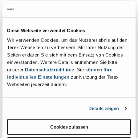
Plattformtragfähigkeit
500 lb
| 227
kg
Diese Webseite verwendet Cookies
Wir verwenden Cookies, um das Nutzererlebnis auf den
Terex Webseiten zu verbessern. Mit Ihrer Nutzung der
Bilder und Videos
Seiten erklären Sie sich mit dem Einsatz von Cookies
einverstanden. Weitere Details entnehmen Sie bitte
unserer
Datenschutzrichtlinie
. Sie
können Ihre
View
Vie
individuellen Einstellungen
zur Nutzung der Terex
Z-
Z-
Webseiten jederzeit ändern.
4525RT_Alt1
4525
Image
Ima
Details zeigen
Previous
Nex
Cookies zulassen