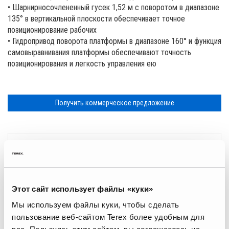
• Шарнирносочлененный гусек 1,52 м с поворотом в диапазоне
135° в вертикальной плоскости обеспечивает точное
позиционирование рабочих
• Гидропривод поворота платформы в диапазоне 160° и функция
самовыравнивания платформы обеспечивают точность
позиционирования и легкость управления ею
Получить коммерческое предложение
Характеристики
Диапазон перемещения - CE
Этот сайт использует файлы «куки»
Мы используем файлы куки, чтобы сделать
Specification
Value
Максимальная рабочая высота
–
| 17,59
пользование веб-сайтом Terex более удобным для
м