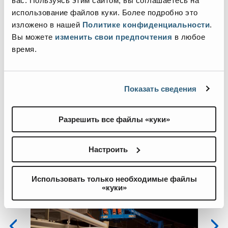
вас. Пользуясь этим сайтом, вы соглашаетесь на
использование файлов куки. Более подробно это
Макс. горизонтальный вылет
–
| 9,37 м
изложено в нашей
Политике конфиденциальности
.
Вы можете
изменить свои предпочтения
в любое
Макс. зазор до препятствия внизу при
–
| 7,39 м
время.
переносе
Грузоподъемность платформы
–
| 227 кг
Показать сведения
Разрешить все файлы «куки»
Галерея изображений и видео
Настроить
View
Vie
Z-
Z-
Использовать только необходимые файлы
«куки»
51_4
51_
Image
Ima