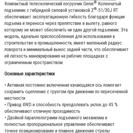
Модели для проектирования (BIM)
Для Поставщиков
®
Компактный телескопический погрузчик Genie
Коленчатый
®
подъемник с гибридной силовой установкой Z
-51/30J RT
Карьерные возможности
обеспечивает эксплуатационную гибкость благодаря функции
подъема и переноса через препятствие и вылету, равного
Посетите сайт Terex.com
которому не может обеспечить ни один другой подъемник. Эта
модель, идеально приспособленная для использования в
Отношения Terex® с инвесторами
строительстве и промышленности, имеет маленький радиус
поворота и минимальный вынос задней части, что обеспечивает
ей легкость маневрирования на рабочих площадках с
ограниченным пространством.
Основные характеристики
• Активная постоянно включенная качающаяся ось помогает
сохранить сцепление с грунтом при движении по пересеченной
местности
• Привод 4WD и способность преодолевать уклон до 45 %
обеспечивают отличную проходимость
• Двойной параллелограмм подъемного механизма и
полностью пропорциональное управление обеспечивают
точное позиционирование и плавное движение стрелы