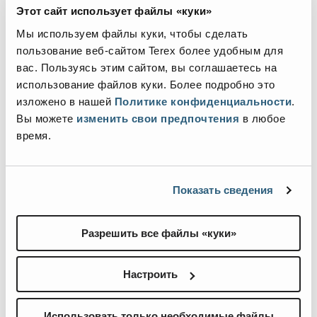
Этот сайт использует файлы «куки»
Specification
Value
Максимальная рабочая высота
–
| 15,94
Мы используем файлы куки, чтобы сделать
м
пользование веб-сайтом Terex более удобным для
вас. Пользуясь этим сайтом, вы соглашаетесь на
Макс. горизонтальный вылет
–
| 7,65 м
использование файлов куки. Более подробно это
Макс. зазор до препятствия внизу при
–
| 7,24 м
изложено в нашей
Политике конфиденциальности
.
переносе
Вы можете
изменить свои предпочтения
в любое
время.
Грузоподъемность платформы
–
| 227 кг
Показать сведения
Разрешить все файлы «куки»
Сопутствующие товары, навесные
приспособления и аксессуары
Настроить
Использовать только необходимые файлы