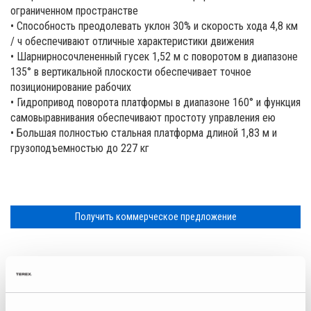
Модели для проектирования (BIM)
Для Поставщиков
ограниченном пространстве
• Способность преодолевать уклон 30% и скорость хода 4,8 км
Карьерные возможности
/ ч обеспечивают отличные характеристики движения
• Шарнирносочлененный гусек 1,52 м с поворотом в диапазоне
Посетите сайт Terex.com
135° в вертикальной плоскости обеспечивает точное
позиционирование рабочих
Отношения Terex® с инвесторами
• Гидропривод поворота платформы в диапазоне 160° и функция
самовыравнивания обеспечивают простоту управления ею
• Большая полностью стальная платформа длиной 1,83 м и
грузоподъемностью до 227 кг
Получить коммерческое предложение
Характеристики
Загрузки