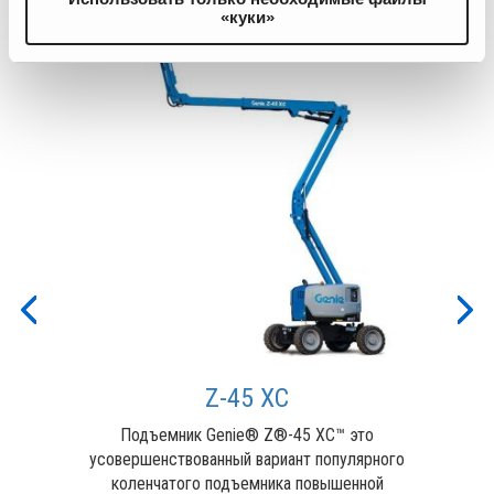
«куки»
Previous
Nex
Z-45 XC
от и
Подъемник Genie® Z®-45 XC™ это
Иде
ый
усовершенствованный вариант популярного
п
вают
коленчатого подъемника повышенной
под