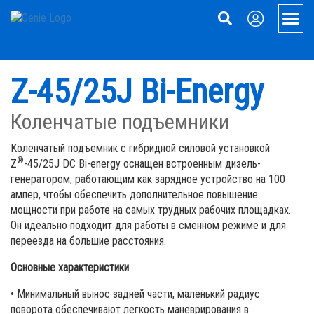
Skip
Skip
Skip
to
to
to
Men
Main
Main
Footer
Navigation
Content
Подъемники
Z-45/25J Bi-Energy
Телескопические подъемники
Обработка материалов
Коленчатые подъемники
Коленчатые подъемники
Передвижные грузовые подъемники
Поддержка
Коленчатый подъемник с гибридной силовой установкой
®
Z
-45/25J DC Bi-energy оснащен встроенным дизель-
Прицепные подъемники
Запчасти Genie®
Насчет нас
генератором, работающим как зарядное устройство на 100
ампер, чтобы обеспечить дополнительное повышение
Электрические ножничные подъемники
Обслуживание
Наша история
мощности при работе на самых трудных рабочих площадках.
Ножничные подъемники повышенной проходимости
Руководства по обслуживанию
Пресса и СМИ
Он идеально подходит для работы в сменном режиме и для
переезда на большие расстояния.
Подъемные рабочие платформы и персональные передвижные 
Firmware
Связаться с нами
Основные характеристики
Вертикальные мачтовые подъемники
Регистрация гарантии и продуктов
Заводы и Представительства
• Минимальный вынос задней части, маленький радиус
поворота обеспечивают легкость маневрирования в