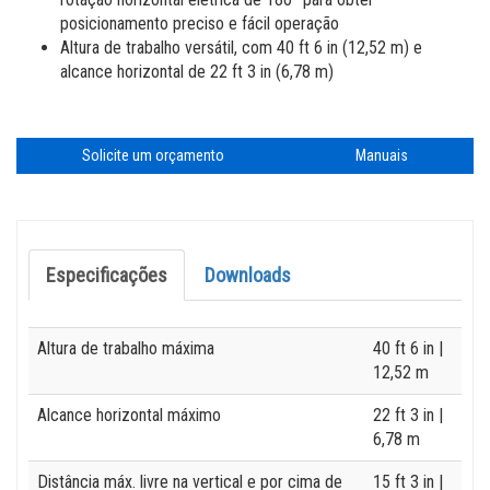
Treinamento online de serviço
Plataformas de Trabalho Aéreo
Firmware
Locais
posicionamento preciso e fácil operação
Treinamento online para operadores
Altura de trabalho versátil, com 40 ft 6 in (12,52 m) e
Plataformas de Braço Vertical
Garantia
Loja Genie (EUA)
alcance horizontal de 22 ft 3 in (6,78 m)
Treinamento Online de Produtos
BIM - Building Information Modeling
Fornecedores
Genie Lift Connect Telematics
Carreiras
Solicite um orçamento
Manuais
Centros Autorizados de Serviços
Acesse Terex.com
Relacionamento com o investidor Terex
Especificações
Downloads
Specification
Value
Altura de trabalho máxima
40 ft 6 in
|
12,52 m
Alcance horizontal máximo
22 ft 3 in
|
6,78 m
Distância máx. livre na vertical e por cima de
15 ft 3 in
|