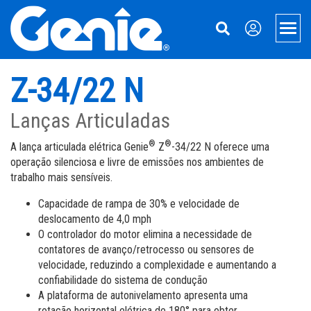
Skip
Skip
Skip
to
to
to
Men
Main
Main
Footer
Navigation
Content
Plataformas aéreas
Z-34/22 N
Xtra Capacity
Movimentação de Materiais
Lanças Articuladas
Lanças Telescópicas
Manipuladores Telescópicos
Suporte
®
®
A lança articulada elétrica Genie
Z
-34/22 N oferece uma
operação silenciosa e livre de emissões nos ambientes de
Braços elevadores articulados
Acessórios para Manipuladores Telescópicos
Peças
Sobre a Genie
trabalho mais sensíveis.
Acessórios Para Lanças, Cestos e Plataformas Pantográficas (Teso
Elevadores de Materiais
Serviço
Nossa história
Capacidade de rampa de 30% e velocidade de
deslocamento de 4,0 mph
Plataformas Sobre Rebocáveis
Manuais
Imprensa e mídia
O controlador do motor elimina a necessidade de
contatores de avanço/retrocesso ou sensores de
Plataformas Pantográficas (Tesouras)
Segurança
Fale conosco
velocidade, reduzindo a complexidade e aumentando a
confiabilidade do sistema de condução
Plataformas Pantográficas (Tesouras) Para Terrenos Acidentados
Treinamento
Novidades
A plataforma de autonivelamento apresenta uma
rotação horizontal elétrica de 180° para obter