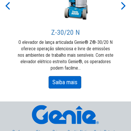
Previous
Nex
Z-30/20 N
O elevador de lança articulada Genie® Z®-30/20 N
A 
oferece operação silenciosa e livre de emissões
nos ambientes de trabalho mais sensíveis. Com este
emis
elevador elétrico estreito Genie®, os operadores
É
podem facilme...
about
Saiba mais
Z-
30/20
N