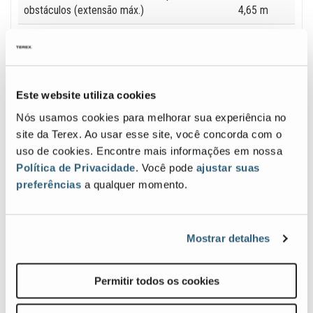
obstáculos (extensão máx.)
4,65 m
Capacidade da plataforma
500 lb
|
227 kg
Este website utiliza cookies
Nós usamos cookies para melhorar sua experiência no
site da Terex. Ao usar esse site, você concorda com o
Galeria de imagens e vídeos
uso de cookies. Encontre mais informações em nossa
Política de Privacidade
. Você pode
ajustar suas
preferências
a qualquer momento.
View
Vie
Z-
Z-
34&Z-
3422
40_1
N_3
Mostrar detalhes
PT
PT
Image
Ima
Previous
Nex
Permitir todos os cookies