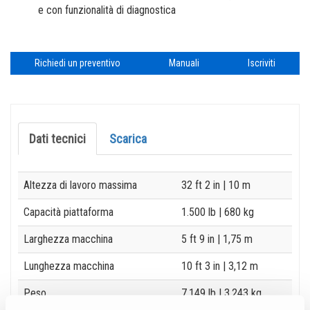
e con funzionalità di diagnostica
Richiedi un preventivo
Manuali
Iscriviti
Dati tecnici
Scarica
Specification
Value
Altezza di lavoro massima
32 ft 2 in
| 10 m
Capacità piattaforma
1.500 lb
| 680 kg
Larghezza macchina
5 ft 9 in
| 1,75 m
Lunghezza macchina
10 ft 3 in
| 3,12 m
Peso
7,149 lb
| 3,243 kg