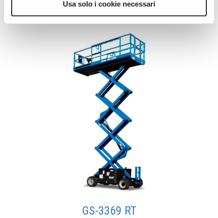
Prodotti correlati, attrezzature e accessori
Usa solo i cookie necessari
GS-3369 RT