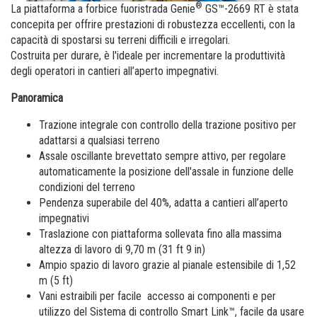
Piattaforme verticali a colonna
Formazione
Fornitori
centro de distribución
®
La piattaforma a forbice fuoristrada Genie
GS™-2669 RT è stata
concepita per offrire prestazioni di robustezza eccellenti, con la
Software macchine
Lavora con noi
capacità di spostarsi su terreni difficili e irregolari.
Costruita per durare, è l'ideale per incrementare la produttività
Garanzia e registrazione dei prodotti
Visita Terex.com
degli operatori in cantieri all’aperto impegnativi.
BIM - Building Information Management
Relazioni con gli investitori - Terex
Panoramica
Genie Lift Connect Telematics
Trazione integrale con controllo della trazione positivo per
adattarsi a qualsiasi terreno
Strumenti di marketing
Assale oscillante brevettato sempre attivo, per regolare
automaticamente la posizione dell'assale in funzione delle
condizioni del terreno
Pendenza superabile del 40%, adatta a cantieri all’aperto
impegnativi
Traslazione con piattaforma sollevata fino alla massima
altezza di lavoro di 9,70 m (31 ft 9 in)
Ampio spazio di lavoro grazie al pianale estensibile di 1,52
m (5 ft)
Vani estraibili per facile accesso ai componenti e per
utilizzo del Sistema di controllo Smart Link™, facile da usare