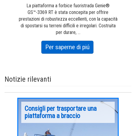
La piattaforma a forbice fuoristrada Genie®
GS™-3369 RT è stata concepita per offrire
prestazioni di robustezza eccellenti, con la capacità
di spostarsi su terreni difficili e irregolari. Costruita
per durare, ...
about
Per saperne di piú
GS-
3369
RT
Notizie rilevanti
Consigli per trasportare una
Appl
piattaforma a braccio
est
Dal primo
compress
Nel corso degli ultimi due decenni, poiché le
settore,
 Ma
esigenze dei cantieri hanno continuato ad