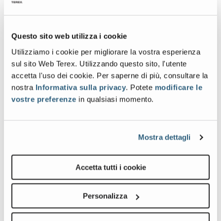
Questo sito web utilizza i cookie
Galleria immagini e video
Utilizziamo i cookie per migliorare la vostra esperienza
sul sito Web Terex. Utilizzando questo sito, l'utente
accetta l'uso dei cookie. Per saperne di più, consultare la
View
Vie
nostra
Informativa sulla privacy
. Potete
modificare le
GS-
GS-
vostre preferenze
in qualsiasi momento.
4069RT_Alt1
4069
Image
Ima
Mostra dettagli
Previous
Nex
Accetta tutti i cookie
Personalizza