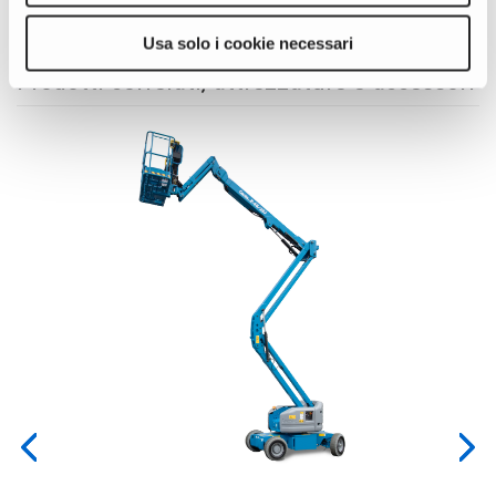
Usa solo i cookie necessari
Prodotti correlati, attrezzature e accessori
t
per
ore
a
Previous
Nex
...