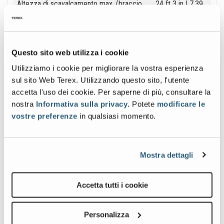
Altezza di scavalcamento max. (braccio
24 ft 3 in
| 7,39
ritratto)
m
Capacità piattaforma
500 lb
| 227 kg
Questo sito web utilizza i cookie
Utilizziamo i cookie per migliorare la vostra esperienza
sul sito Web Terex. Utilizzando questo sito, l'utente
accetta l'uso dei cookie. Per saperne di più, consultare la
Galleria immagini e video
nostra
Informativa sulla privacy
. Potete
modificare le
vostre preferenze
in qualsiasi momento.
View
z-
6037_alt2
Mostra dettagli
Image
Accetta tutti i cookie
Personalizza