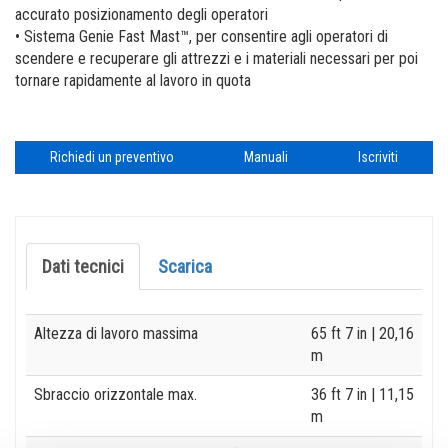
accurato posizionamento degli operatori
• Sistema Genie Fast Mast™, per consentire agli operatori di
scendere e recuperare gli attrezzi e i materiali necessari per poi
tornare rapidamente al lavoro in quota
Richiedi un preventivo
Manuali
Iscriviti
Dati tecnici
Scarica
Specification
Value
Altezza di lavoro massima
65 ft 7 in
| 20,16
m
Sbraccio orizzontale max.
36 ft 7 in
| 11,15
m