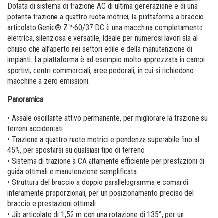
Piattaforme verticali a colonna
Formazione
Fornitori
centro de distribución
Dotata di sistema di trazione AC di ultima generazione e di una
potente trazione a quattro ruote motrici, la piattaforma a braccio
Software macchine
Lavora con noi
articolato Genie® Z™-60/37 DC è una macchina completamente
elettrica, silenziosa e versatile, ideale per numerosi lavori sia al
Garanzia e registrazione dei prodotti
Visita Terex.com
chiuso che all’aperto nei settori edile e della manutenzione di
impianti. La piattaforma è ad esempio molto apprezzata in campi
BIM - Building Information Management
Relazioni con gli investitori - Terex
sportivi, centri commerciali, aree pedonali, in cui si richiedono
macchine a zero emissioni.
Genie Lift Connect Telematics
Panoramica
Strumenti di marketing
• Assale oscillante attivo permanente, per migliorare la trazione su
terreni accidentati
• Trazione a quattro ruote motrici e pendenza superabile fino al
45%, per spostarsi su qualsiasi tipo di terreno
• Sistema di trazione a CA altamente efficiente per prestazioni di
guida ottimali e manutenzione semplificata
• Struttura del braccio a doppio parallelogramma e comandi
interamente proporzionali, per un posizionamento preciso del
braccio e prestazioni ottimali
• Jib articolato di 1,52 m con una rotazione di 135°, per un