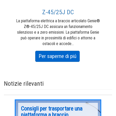
Z-45/25J DC
o
La piattaforma elettrica a braccio articolato Genie®
Dota
Z®-45/25J DC assicura un funzionamento
silenzioso e a zero emissioni. La piattaforma Genie
car
può operare in prossimità di edifici o attorno a
vert
ostacoli e accede...
about
Per saperne di piú
Z-
45/25J
DC
Notizie rilevanti
Consigli per trasportare una
Appl
piattaforma a braccio
est