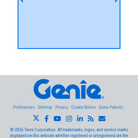
Sigue leyendo
Sigue le
Aerial Pros
Preferences
Sitemap
Privacy
Cookie Notice
Genie Patents
©
2026
Terex Corporation. All trademarks, logos, and service marks
displayed on this website whether registered or unregistered are the