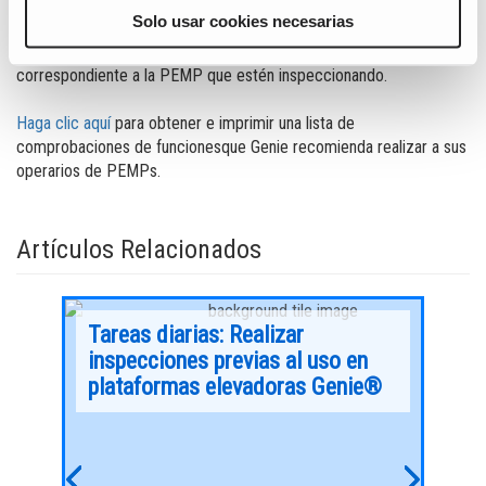
PEMP, facilitado por el fabricante del equipo, para saber más
Solo usar cookies necesarias
sobre cómo realizar estas pruebas. Es importante que los
operarios utilicen siempre el manual de instrucciones
correspondiente a la PEMP que estén inspeccionando.
Haga clic aquí
para obtener e imprimir una lista de
comprobaciones de funcionesque Genie recomienda realizar a sus
operarios de PEMPs.
Artículos Relacionados
Tareas diarias: Realizar
5 co
inspecciones previas al uso en
sis
plataformas elevadoras Genie®
man
ección
El aumento de la competencia en el mercado y
Las plat
 de
las tarifas de alquiler competitivas son retos
personal
o
importantes para las empresas de alquiler.
variedad
Previous
Next