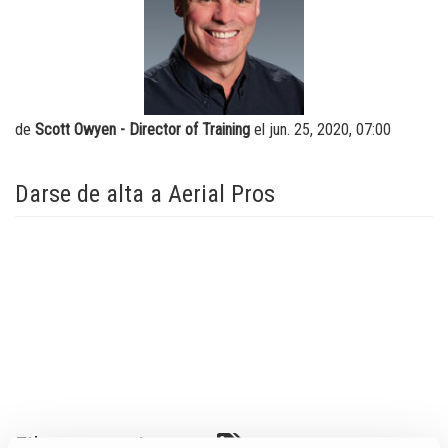
Brazos verticales
Formación
Proveedores
centro de distribución
Software máquinas
Trabaje con nosotros
Garantía y Registro de producto
Visite Terex.com
de
Scott Owyen - Director of Training
el jun. 25, 2020, 07:00
BIM - Building Information Management
Relaciones con inversores Terex
Genie Lift Connect Telematics
Darse de alta a Aerial Pros
Herramientas de Marketing
Filtrar por etiquetas