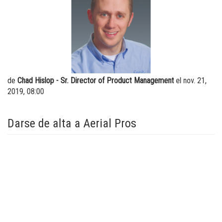
Brazos verticales
Formación
Proveedores
centro de distribución
Software máquinas
Trabaje con nosotros
Garantía y Registro de producto
Visite Terex.com
BIM - Building Information Management
Relaciones con inversores Terex
de
Chad Hislop - Sr. Director of Product Management
el nov. 21,
Genie Lift Connect Telematics
2019, 08:00
Herramientas de Marketing
Darse de alta a Aerial Pros