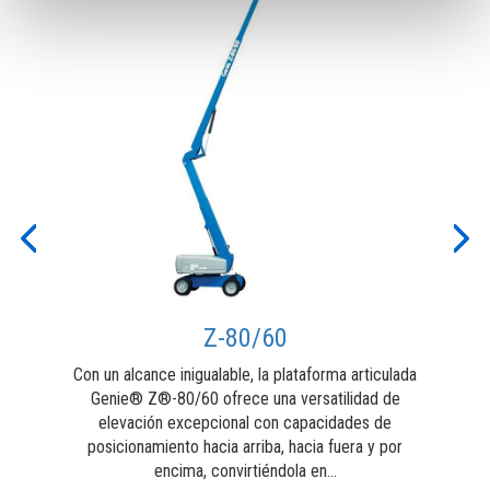
t
dor
desde
te
Previous
Nex
u
Z-80/60
Con un alcance inigualable, la plataforma articulada
as
Genie® Z®-80/60 ofrece una versatilidad de
Z®-
elevación excepcional con capacidades de
y l
posicionamiento hacia arriba, hacia fuera y por
encima, convirtiéndola en...