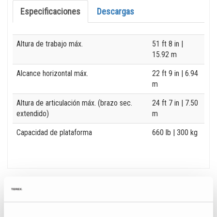
Especificaciones
Descargas
Specification
Value
Altura de trabajo máx.
51 ft 8 in
|
15.92 m
Alcance horizontal máx.
22 ft 9 in
| 6.94
m
Altura de articulación máx. (brazo sec.
24 ft 7 in
| 7.50
extendido)
m
Capacidad de plataforma
660 lb
| 300 kg
Galería de Imágenes y Vídeos