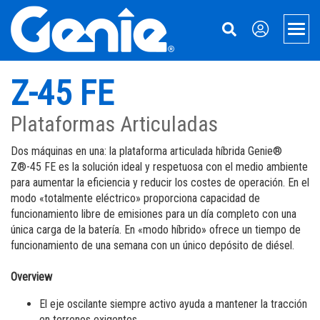
Skip
Skip
Skip
to
to
to
Men
Main
Main
Footer
Navigation
Content
Elevadores
Z-45 FE
Plataformas Xtra Capacity
Manipulación de materiales
Plataformas Articuladas
Plataformas telescópicas
Elevadores de Material
Servicios
Dos máquinas en una: la plataforma articulada híbrida Genie®
Z®-45 FE es la solución ideal y respetuosa con el medio ambiente
Plataformas articuladas
Financiación de equipos
Acerca de Genie
para aumentar la eficiencia y reducir los costes de operación. En el
modo «totalmente eléctrico» proporciona capacidad de
Accesorios de plataformas y tijeras
Recambios
Nuestra historia
Aerial Pros
funcionamiento libre de emisiones para un día completo con una
Plataformas de tijera eléctricas
Servicio técnico
Prensa y Medios
Aplicaciones
única carga de la batería. En «modo híbrido» ofrece un tiempo de
funcionamiento de una semana con un único depósito de diésel.
Plataformas de tijera todo terreno
Manuales
Contáctenos
Steel Erectors
Overview
Elevadores de personas
Seguridad
Ubicaciones
Glass
El eje oscilante siempre activo ayuda a mantener la tracción
en terrenos exigentes