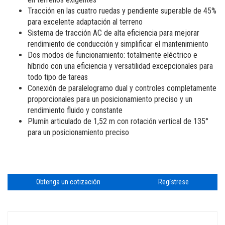
Brazos verticales
Formación
Proveedores
centro de distribución
Tracción en las cuatro ruedas y pendiente superable de 45%
para excelente adaptación al terreno
Software máquinas
Trabaje con nosotros
Sistema de tracción AC de alta eficiencia para mejorar
Garantía y Registro de producto
Visite Terex.com
rendimiento de conducción y simplificar el mantenimiento
Dos modos de funcionamiento: totalmente eléctrico e
BIM - Building Information Management
Relaciones con inversores Terex
híbrido con una eficiencia y versatilidad excepcionales para
todo tipo de tareas
Genie Lift Connect Telematics
Conexión de paralelogramo dual y controles completamente
proporcionales para un posicionamiento preciso y un
Herramientas de Marketing
rendimiento fluido y constante
Plumín articulado de 1,52 m con rotación vertical de 135°
para un posicionamiento preciso
Obtenga un cotización
Regístrese