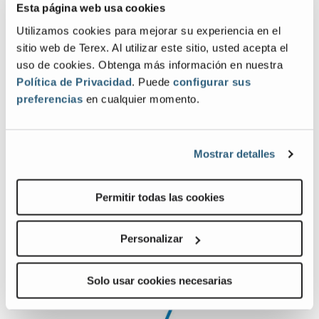
Esta página web usa cookies
View
Vie
Z-
Z-
Utilizamos cookies para mejorar su experiencia en el
45_FE_4
45_
sitio web de Terex. Al utilizar este sitio, usted acepta el
Image
Ima
uso de cookies. Obtenga más información en nuestra
Política de Privacidad
. Puede
configurar sus
Previous
Nex
preferencias
en cualquier momento.
Mostrar detalles
Permitir todas las cookies
Productos relacionados, equipamiento y
accesorios
Personalizar
Solo usar cookies necesarias