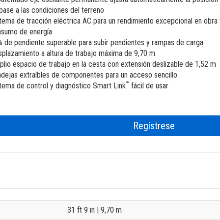
BIM - Building Information Managem
base a las condiciones del terreno
tema de tracción eléctrica AC para un rendimiento excepcional en obra 
Genie Lift Connect Telematics
nsumo de energía
 de pendiente superable para subir pendientes y rampas de carga
Herramientas de Marketing
plazamiento a altura de trabajo máxima de 9,70 m
lio espacio de trabajo en la cesta con extensión deslizable de 1,52 m
dejas extraíbles de componentes para un acceso sencillo
™
tema de control y diagnóstico Smart Link
fácil de usar
Regístrese
31 ft 9 in
| 9,70 m