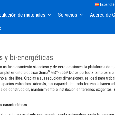
Español (
ulación de materiales
Servicios
Acerca de G
res de Material
Financiación de equipos
Nuestra historia
C
Recambios
Prensa y Medio
Servicio técnico
Contáctenos
s y bi-energéticas
ijeras
Manuales
Ubicaciones
o un funcionamiento silencioso y de cero emisiones, la plataforma de ti
as
Seguridad
Proveedores
®
ompletamente eléctrica Genie
GS™-2669 DC es perfecta tanto para el
o al aire libre. Gracias a sus reducidas dimensiones, es ideal para traba
rreno
Formación
Trabaje con nos
espacios estrechos. Además, sus capacidades todo terreno la hacen a
as de construcción, mantenimiento e instalación en terrenos exigentes, 
Software máquinas
Visite Terex.co
Garantía y Registro de producto
Relaciones con 
es características
patentado eje oscilante permanente ajusta automáticamente la posición 