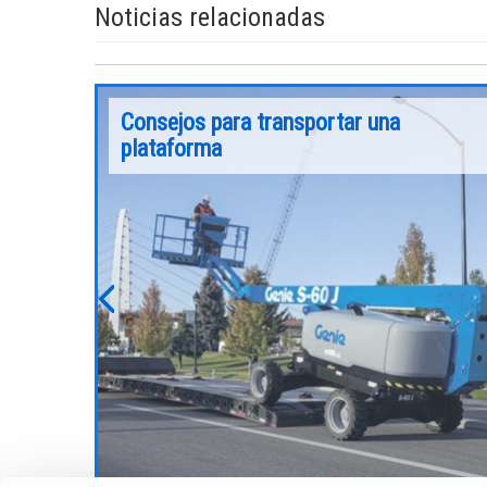
Noticias relacionadas
perar
Consejos para transportar una
e
plataforma
ales en una
 Pero antes
Sigue leyendo
on una
gar de
erlo de
Previous
 en cuenta