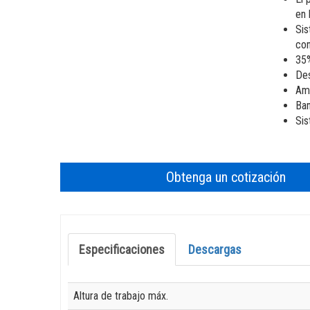
en 
Sis
co
35%
Des
Amp
Ban
Sis
Obtenga un cotización
Especificaciones
Descargas
Specification
Value
Altura de trabajo máx.