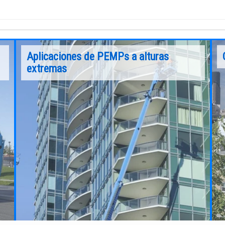
Aplicaciones de PEMPs a alturas
extremas
Desde el primer elevador de materiales de aire
comprimido en 1966, que marcó el inicio de
todo un sector industrial, hasta las modernas
máquinas que salen de nuestras fábricas en la
actualidad, Genie® ha sido la marca líder en
plataformas elevadoras móviles de personal
(PEMP).
Sigue leyendo