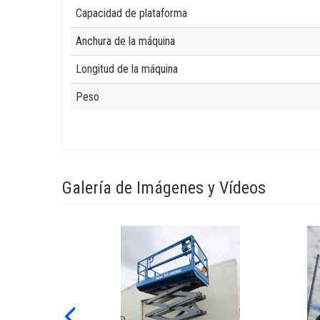
Capacidad de plataforma
Anchura de la máquina
Longitud de la máquina
Peso
Galería de Imágenes y Vídeos
View
View
GS-
GS-
3369DC-
4069D
IMG_7988
P3080
Image
Image