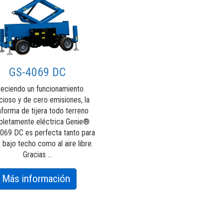
GS-4069 DC
reciendo un funcionamiento
ncioso y de cero emisiones, la
aforma de tijera todo terreno
letamente eléctrica Genie®
069 DC es perfecta tanto para
o bajo techo como al aire libre.
Gracias ...
about
Más información
GS-
4069
DC