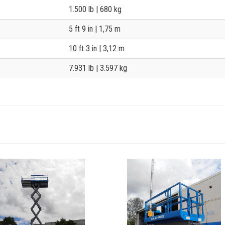
1.500 lb
| 680 kg
5 ft 9 in
| 1,75 m
10 ft 3 in
| 3,12 m
7.931 lb
| 3.597 kg
View
GS-
C-
4069DC-
443
P3080407
Image