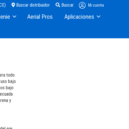
CE)
Buscar distribuidor
Buscar
Mi cuenta
enie
Aerial Pros
Aplicaciones
Steel Erectors
s
Glass
centro de distribución
jera todo
 uso bajo
jos bajo
otros
decuada
arena y
m
inversores Terex
del eje