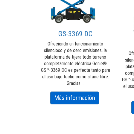
GS-3369 DC
Ofreciendo un funcionamiento
silencioso y de cero emisiones, la
Of
plataforma de tijera todo terreno
sile
completamente eléctrica Genie®
plat
GS™-3369 DC es perfecta tanto para
comp
el uso bajo techo como al aire libre.
GS™-4
Gracias ...
el us
about
Más información
GS-
3369
DC