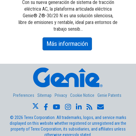
Con su nueva generación de sistema de tracción
o
eléctrica AC, la plataforma articulada eléctrica
Z®-
Genie® Z®-30/20 N es una solución silenciosa,
y l
libre de emisiones y rentable, ideal para entornos de
trabajo sensib...
about
Más información
Z-
30/20
N
Preferences
Sitemap
Privacy
Cookie Notice
Genie Patents
©
2026
Terex Corporation. All trademarks, logos, and service marks
displayed on this website whether registered or unregistered are the
property of Terex Corporation, its subsidiaries, and affiliates unless
otherwise expressly stated.