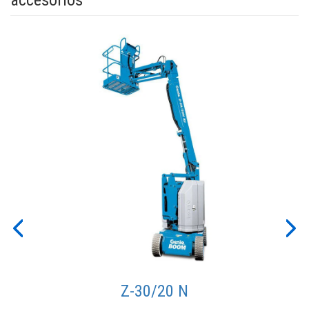
accesorios
ift
r al
odría
Previous
Nex
Z-30/20 N