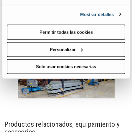
Mostrar detalles
Galería de Imágenes y Vídeos
Permitir todas las cookies
View
Vie
Z-
Z-
Personalizar
34&Z-
3422
40_1
N_3
ES-
ES-
Solo usar cookies necesarias
MX
MX
Previous
Nex
Image
Ima
Productos relacionados, equipamiento y