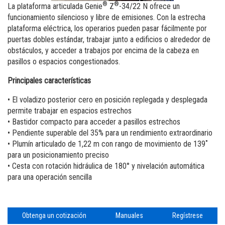
Elevadores de personas
Capacitación
Proveedores
®
®
La plataforma articulada Genie
Z
-34/22 N ofrece un
funcionamiento silencioso y libre de emisiones. Con la estrecha
Brazos verticales
Software máquinas
Bolsa de empleo
plataforma eléctrica, los operarios pueden pasar fácilmente por
puertas dobles estándar, trabajar junto a edificios o alrededor de
Garantía y Registro de producto
Visite Terex.com
obstáculos, y acceder a trabajos por encima de la cabeza en
pasillos o espacios congestionados.
TET - Tablas de Especificaciones Técnicas
Inversiones con Terex
Principales características
Genie Lift Connect
• El voladizo posterior cero en posición replegada y desplegada
Centro Autorizado de Servicio
permite trabajar en espacios estrechos
• Bastidor compacto para acceder a pasillos estrechos
• Pendiente superable del 35% para un rendimiento extraordinario
• Plumín articulado de 1,22 m con rango de movimiento de 139˚
para un posicionamiento preciso
• Cesta con rotación hidráulica de 180° y nivelación automática
para una operación sencilla
Obtenga un cotización
Manuales
Regístrese