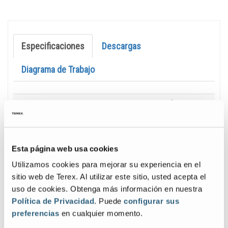
Especificaciones
Descargas
Diagrama de Trabajo
Specification
Value
Altura de trabajo máx.
40 ft 6 in
|
12,52 m
Alcance horizontal máx.
22 ft 3 in
| 6,78
m
Esta página web usa cookies
Utilizamos cookies para mejorar su experiencia en el
Altura de articulación máx. (brazo sec.
15 ft 3 in
| 4,65
extendido)
m
sitio web de Terex. Al utilizar este sitio, usted acepta el
uso de cookies. Obtenga más información en nuestra
Capacidad de plataforma
500 lb
| 227 kg
Política de Privacidad
. Puede
configurar sus
preferencias
en cualquier momento.