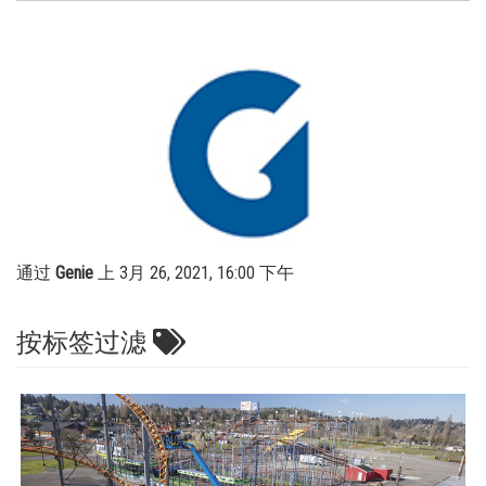
高空作业平台 | 灵活机动的升降机
培训
供应商
桅杆式高空作业平台
固件
职业
保修和产品登记
请访问网站 Terex.com
建筑信息建模
特雷克斯投资者关系
营销工具
通过
Genie
上 3月 26, 2021, 16:00 下午
按标签过滤