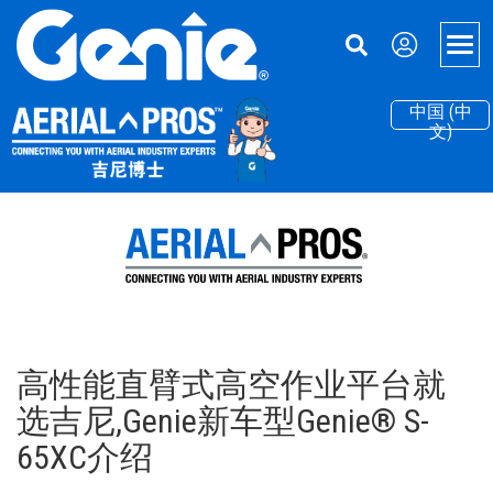
Skip
Skip
Skip
to
to
to
Men
Main
Main
Footer
Navigation
Content
中国 (中
高空作业平台
文)
超大载重高空作业平台
物料搬运
直臂型高空作业平台
灵活机动的物料升降机
支持
曲臂型高空作业平台
设备融资
关于吉尼
臂杆和剪叉附件
零部件
我们的故事
吉尼博士
拖车式曲臂型高空作业平台
服务
新闻和媒体
高性能直臂式高空作业平台就
电动剪型高空作业平台
手册
联系我们
选吉尼,Genie新车型Genie® S-
粗糙地面剪型高空作业平台
安全
地点
65XC介绍