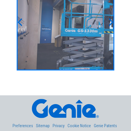
重在破
很多做工程的都有这样的困惑：直臂型高空作
很多顾
查检修
业平台/直臂车怎么选？小编认为选购直臂型
型号齐
可以避
高空作业平台/直臂车，最重要的是做到”四看
选到一
剪叉式
“，就可以选到合乎自己需求的了。
自己独
Previous
Next
注意事
曲臂型
继续阅读
还是有
选一款
下用曲
继续阅
Aerial Pros
Preferences
Sitemap
Privacy
Cookie Notice
Genie Patents