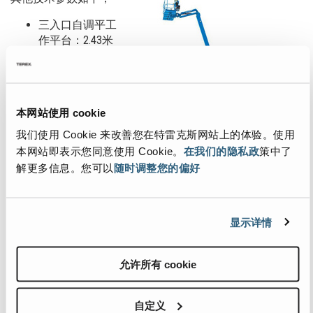
三入口自调平工
作平台：2.43米
短臂：1.5米
变幅角度：133°
整机重量：
11412公斤
本网站使用 cookie
二、Genie® S-65XC™超
我们使用 Cookie 来改善您在特雷克斯网站上的体验。使用
大载重直臂型高空作
本网站即表示您同意使用 Cookie。
在我们的隐私政
策中了
业平台，更智能
解更多信息。您可以
随时调整您的偏好
工作范围自动控制全
新功能，简化了平台
的定位过程，增强了
显示详情
工作人员的操作体
验，能够更高效进行
智能定位，同时零负载校核传感系统、CAN控制系统，
允许所有 cookie
SMARTLINK™控制系统功能，这平台的控制布局更为简单直
观好操作。
自定义