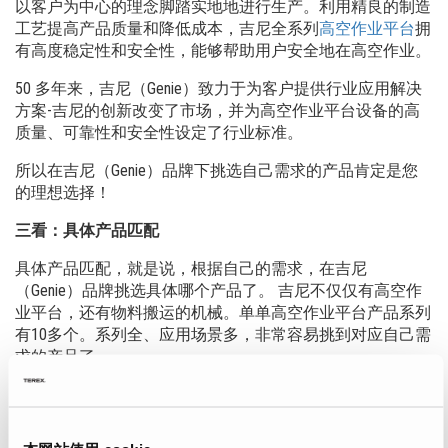
以客户为中心的理念脚踏实地地进行生产。利用精良的制造
工艺提高产品质量和降低成本，吉尼全系列
高空作业平台
拥
有高度稳定性和安全性，能够帮助用户安全地在高空作业。
50 多年来，吉尼（Genie）致力于为客户提供行业应用解决
方案-吉尼的创新改变了市场，并为高空作业平台设备的高
质量、可靠性和安全性设定了行业标准。
所以在吉尼（Genie）品牌下挑选自己需求的产品肯定是您
的理想选择！
三看：具体产品匹配
具体产品匹配，就是说，根据自己的需求，在吉尼
（Genie）品牌挑选具体哪个产品了。 吉尼不仅仅有高空作
业平台，还有物料搬运的机械。单单高空作业平台产品系列
有10多个。系列全、应用场景多，非常容易挑到对应自己需
求的产品了。
四看：用户口碑和售后服务
有一句俗话“老百姓说好才是真的好”，用户实践中的体验，