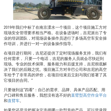
2019年我们中标了在南京溧水一个项目，这个项目施工方对
现场安全管理要求相当严格。在设备进场时，吉尼派出了专
业的培训团队，对现场设备操作员进行了多场高空车安全操
作培训，并进行一对一的设备操作指导。
在项目进行期间，吉尼还提供了定时现场服务支持，我们有
任何需求， 只要一个电话，吉尼的服务人员就会尽快赶到
现场。专业的技术保障、服务能力和后援支持，吉尼彻底解
决了我们的后顾之忧。项目施工方对辛巴公司和吉尼的高空
车给予了非常高的评价，在项目结束后立刻与我们签署了其
它项目的合同。”
只要做到这“四看”：自己的需求、品牌、具体产品匹配、用
户口碑和售后服务，我想没有选不好的
直臂型高空作业平台
和
直臂车
。
如果您还是没把握决定选择哪一款型号的产品，可以登录我