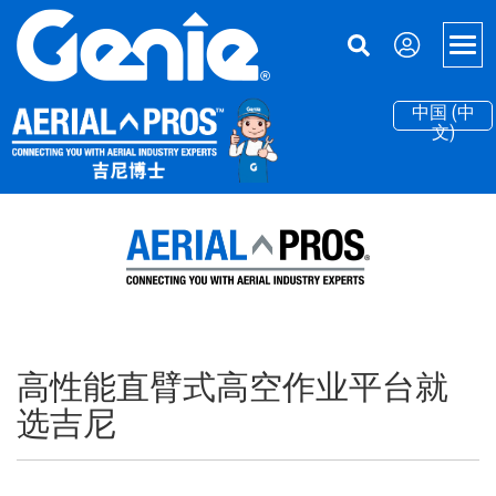
Skip
Skip
Skip
to
to
to
Men
Main
Main
Footer
Navigation
Content
中国 (中
高空作业平台
文)
超大载重高空作业平台
物料搬运
直臂型高空作业平台
灵活机动的物料升降机
支持
曲臂型高空作业平台
设备融资
关于吉尼
臂杆和剪叉附件
零部件
我们的故事
吉尼博士
拖车式曲臂型高空作业平台
服务
新闻和媒体
高性能直臂式高空作业平台就
电动剪型高空作业平台
手册
联系我们
选吉尼
粗糙地面剪型高空作业平台
安全
地点