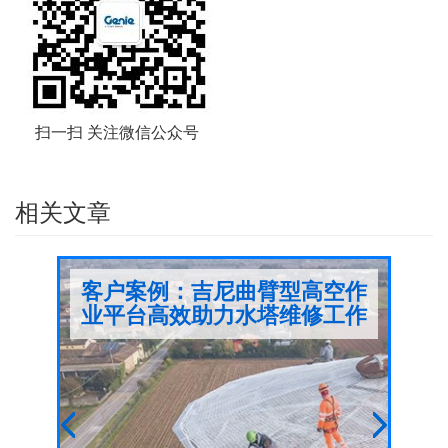
扫一扫 关注微信公众号
相关文章
选
客户案例：吉尼曲臂型高空作
高
业平台高效助力水塔维修工作
选吉
65
空作业
高空外
量，还
车？今
吉尼Genie® XC™系列，是吉尼直臂式高空作
高效性
尼与负
业平台车型中最受欢迎的一个系列，近期吉尼
证施工
作案例。
Genie® XC™系列又添加一款新车型Genie® S-
Previous
Next
了解吉
平台设
65XC™ 。Genie® S-65XC™超大载重直臂型高