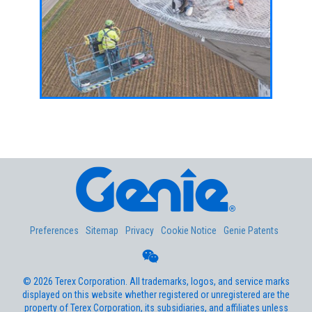
塔维修
了行业
空作业平台，具备更高性能，更智能，更易操
选择的
作
继续阅
继续阅读
Aerial Pros
Preferences
Sitemap
Privacy
Cookie Notice
Genie Patents
©
2026
Terex Corporation. All trademarks, logos, and service marks
displayed on this website whether registered or unregistered are the
property of Terex Corporation, its subsidiaries, and affiliates unless