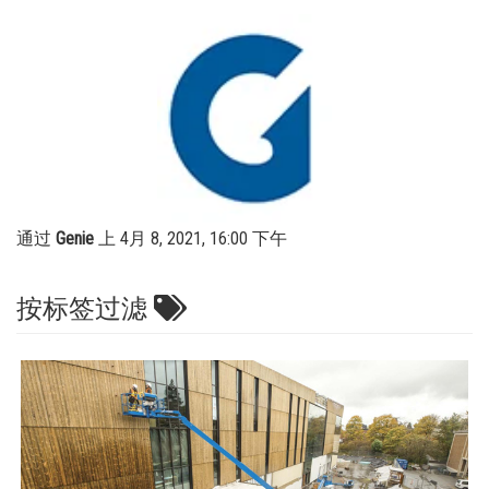
高空作业平台 | 灵活机动的升降机
培训
供应商
桅杆式高空作业平台
固件
职业
保修和产品登记
请访问网站 Terex.com
建筑信息建模
特雷克斯投资者关系
营销工具
通过
Genie
上 4月 8, 2021, 16:00 下午
按标签过滤