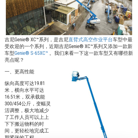
吉尼Genie® XC™系列，是吉尼
直臂式高空作业平台
车型中最
受欢迎的一个系列，近期吉尼Genie® XC™系列又添加一款新
车型
Genie® S-65XC™
。我们来看一下这一款车型又有哪些新
亮点呢？
一、更高性能
纵向高度可达19.81
米，横向水平可达
16.51米，双承载能
300/454公斤，变幅灵
活调整，极大地减少
了工作人员可以上上
下下搬运物料的时
间，更轻松地完成工
期紧张的工程。