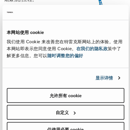
其他技术参数如下；
三入口自调平工
作平台：2.43米
本网站使用 cookie
短臂：1.5米
变幅角度：133°
我们使用 Cookie 来改善您在特雷克斯网站上的体验。使用
整机重量：11412公斤
本网站即表示您同意使用 Cookie。
在我们的隐私政
策中了
解更多信息。您可以
随时调整您的偏好
二、更智能
显示详情
工作范围自动控制全新功能，简化了平台的定位过程，增强
了工作人员的操作体验，能够更高效进行智能定位，同时零
负载校核传感系统、CAN控制系统，SMARTLINK™控制系统
允许所有 cookie
功能，这平台的控制布局更为简单直观好操作。
自定义
三、更易操作
仅使用必要 cookie