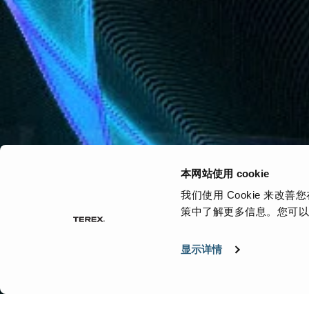
本网站使用 cookie
我们使用 Cookie 来改
策中了解更多信息。您可
显示详情