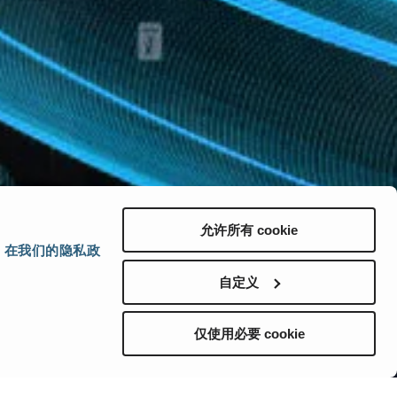
允许所有 cookie
。
在我们的隐私政
自定义
仅使用必要 cookie