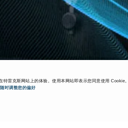
善您在特雷克斯网站上的体验。使用本网站即表示您同意使用 Cookie
以
随时调整您的偏好