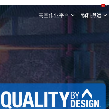
中
高空作业平台
物料搬运
超大载重高空作业平台
灵活机动的物料
直臂型高空作业平台
曲臂型高空作业平台
臂杆和剪叉附件
拖车式曲臂型高空作业平台
电动剪型高空作业平台
粗糙地面剪型高空作业平台
高空作业平台 | 灵活机动的升降机