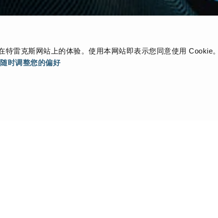
善您在特雷克斯网站上的体验。使用本网站即表示您同意使用 Cookie
以
随时调整您的偏好
零件和操作手册
在线访问和下载任何吉尼设备手册。这些手册提供了关于安全规
基本信息。