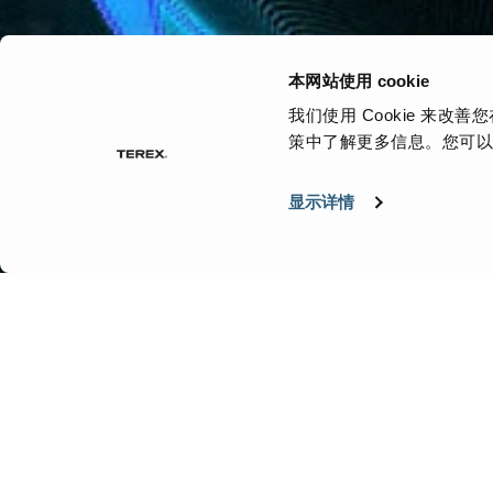
本网站使用 cookie
我们使用 Cookie 来改
策中了解更多信息。您可
显示详情
随时
则等