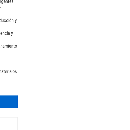
ent
xigentes
e
nducción y
iencia y
ionamiento
ateriales