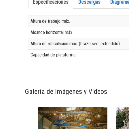
Especificaciones
Descargas
Diagrama
Specification
Value
Altura de trabajo máx.
Alcance horizontal máx.
Altura de articulación máx. (brazo sec. extendido)
Capacidad de plataforma
Galería de Imágenes y Vídeos
View
View
z-
z-
6037_alt1
6037_a
Image
Image