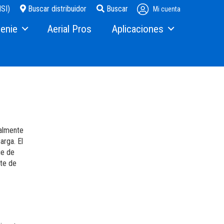
SI)
Buscar distribuidor
Buscar
Mi cuenta
enie
Aerial Pros
Aplicaciones
Mining
s
talmente
arga. El
ue de
otros
ste de
m
inversores Terex