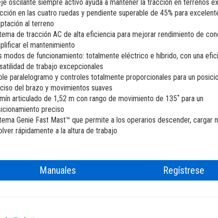
BIM - Building Information Managem
eje oscilante siempre activo ayuda a mantener la tracción en terrenos e
cción en las cuatro ruedas y pendiente superable de 45% para excelent
Genie Lift Connect
ptación al terreno
tema de tracción AC de alta eficiencia para mejorar rendimiento de co
plificar el mantenimiento
 modos de funcionamiento: totalmente eléctrico e híbrido, con una efic
satilidad de trabajo excepcionales
le paralelogramo y controles totalmente proporcionales para un posic
ciso del brazo y movimientos suaves
mín articulado de 1,52 m con rango de movimiento de 135˚ para un
icionamiento preciso
tema Genie Fast Mast™ que permite a los operarios descender, cargar m
olver rápidamente a la altura de trabajo
Manuales
Regístrese