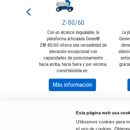
cesta podría
ayuda.
Previous
eñado para ser
Z-80/60
..
Con un alcance inigualable, la
La p
about
mación
plataforma articulada Genie®
Geni
Alarma
Z®-80/60 ofrece una versatilidad de
dime
de
elevación excepcional con
silenc
capacidades de posicionamiento
ento
Contacto
hacia arriba, hacia fuera y por encima,
graci
Genie®
convirtiéndola en...
Lift
Guard™
about
Más información
Z-
80/60
Esta página web usa cook
Utilizamos cookies para mej
el uso de cookies. Obten