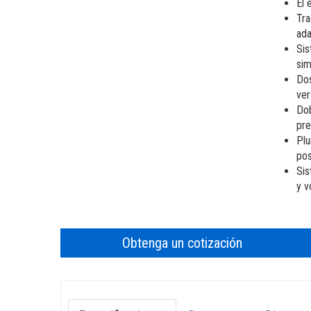
Brazos verticales
El 
Tra
ada
Sis
sim
Dos
ver
Dob
pre
Plu
pos
Sis
y v
Obtenga un cotización