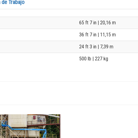
 de Trabajo
65 ft 7 in
| 20,16 m
36 ft 7 in
| 11,15 m
24 ft 3 in
| 7,39 m
500 lb
| 227 kg
lt5