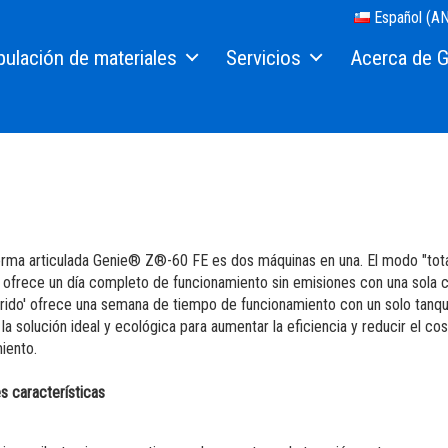
Español (AN
ulación de materiales
Servicios
Acerca de G
adores telescópicos
Financiación de equipos
Nuestra historia
ios para Manipuladores
Repuestos
Prensa y Medio
res de Material
Servicio técnico
Contáctenos
ijeras
 Usado
Manuales
Ubicaciones
orma articulada Genie® Z®-60 FE es dos máquinas en una. El modo "to
lcables
Seguridad
Proveedores
" ofrece un día completo de funcionamiento sin emisiones con una sola c
rido' ofrece una semana de tiempo de funcionamiento con un solo tanq
as
Capacitación
Trabaje con nos
 la solución ideal y ecológica para aumentar la eficiencia y reducir el co
iento.
rreno
Software máquinas
Visite Terex.co
es características
Garantía y Registro de producto
Relaciones con 