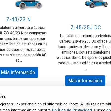
Z-40/23 N
Z-45/25J DC
lataforma articulada eléctrica
e® Z®-40/23 N de compactas
La plataforma articulada eléctric
nsiones brinda una operación
Genie® Z®-45/25J DC ofrece u
iosa y libre de emisiones en los
funcionamiento silencioso y libre 
rnes de trabajo más sensibles
emisiones. Con esta plataforma
as a su sistema de tracción AC
eléctrica Genie, los operarios pue
ec...
trabajar junto a edificios o alrede
...
about
Más información
Z-
abo
Más información
40/23
Z-
N
45/
ies
DC
orar su experiencia en el sitio web de Terex. Al utilizar este sit
ga más información en nuestra
Política de Privacidad
. Puede
co