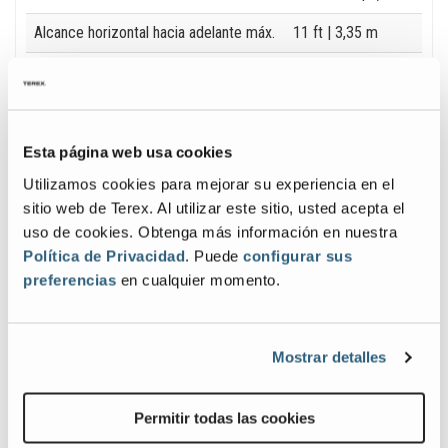
Alcance horizontal hacia adelante máx.
11 ft
| 3,35 m
Capacidad a altura máx.
4,400 lb
| 1,996 kg
Capacidad a alcance máx.
1,900 lb
| 862 kg
Esta página web usa cookies
Utilizamos cookies para mejorar su experiencia en el
sitio web de Terex. Al utilizar este sitio, usted acepta el
uso de cookies. Obtenga más información en nuestra
Galería de Imágenes y Vídeos
Política de Privacidad
. Puede
configurar sus
preferencias
en cualquier momento.
View
Vie
GTH-
GTH
5519_Alt2
5519
Mostrar detalles
Image
Ima
Permitir todas las cookies
Previous
Nex