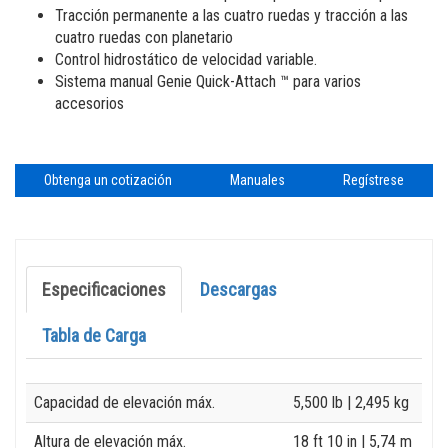
Elevadores de personas
Capacitación
Proveedores
Tracción permanente a las cuatro ruedas y tracción a las
cuatro ruedas con planetario
Brazos verticales
Software máquinas
Trabaje con nosotros
Control hidrostático de velocidad variable.
Sistema manual Genie Quick-Attach ™ para varios
Garantía y Registro de producto
Visite Terex.com
accesorios
BIM - Building Information Management
Relaciones con inversores Terex
Genie Lift Connect
Obtenga un cotización
Manuales
Regístrese
Especificaciones
Descargas
Tabla de Carga
Specification
Value
Capacidad de elevación máx.
5,500 lb
| 2,495 kg
Altura de elevación máx.
18 ft 10 in
| 5,74 m