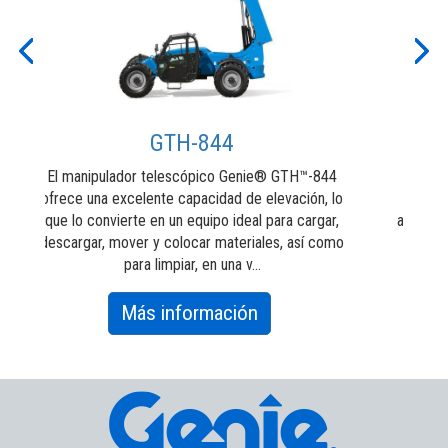
Previous
Nex
GTH-844
El manipulador telescópico Genie® GTH™-844
El man
ofrece una excelente capacidad de elevación, lo
ofrece
que lo convierte en un equipo ideal para cargar,
alcance
descargar, mover y colocar materiales, así como
carga
para limpiar, en una v...
about
Más información
GTH-
844