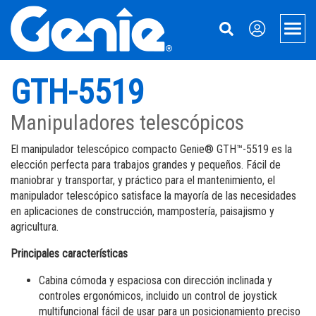
Skip
Skip
Skip
to
to
to
Men
Main
Main
Footer
Navigation
Content
Elevadores
GTH-5519
Plataformas Xtra Capacity
Manipulación de materiales
Manipuladores telescópicos
Plataformas telescópicas
Manipuladores telescópicos
Servicios
El manipulador telescópico compacto Genie® GTH™-5519 es la
elección perfecta para trabajos grandes y pequeños. Fácil de
Plataformas articuladas
Accesorios para Manipuladores
Financiación de equipos
Acerca de Genie
maniobrar y transportar, y práctico para el mantenimiento, el
manipulador telescópico satisface la mayoría de las necesidades
Accesorios de plataformas y tijeras
Elevadores de Material
Repuestos
Nuestra historia
Aerial Pros
en aplicaciones de construcción, mampostería, paisajismo y
Plataformas articuladas remolcables
Equipo Usado
Servicio técnico
Prensa y Medios
Aplicaciones
agricultura.
Principales características
Plataformas de tijera eléctricas
Manuales
Contáctenos
Mining
Cabina cómoda y espaciosa con dirección inclinada y
Plataformas de tijera todo terreno
Seguridad
Ubicaciones
controles ergonómicos, incluido un control de joystick
multifuncional fácil de usar para un posicionamiento preciso