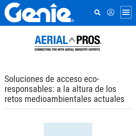
Skip
Skip
Skip
to
to
to
Men
Main
Main
Footer
Navigation
Content
Elevadores
Plataformas Xtra Capacity
Manipulación de materiales
Plataformas telescópicas
Manipuladores telescópicos
Servicios
Plataformas articuladas
Accesorios para Manipuladores
Financiación de equipos
Acerca de Genie
Soluciones de acceso eco-
Accesorios de plataformas y tijeras
Elevadores de Material
Repuestos
Nuestra historia
Aerial Pros
responsables: a la altura de los
retos medioambientales actuales
Plataformas articuladas remolcables
Equipo Usado
Servicio técnico
Prensa y Medios
Aplicaciones
Plataformas de tijera eléctricas
Manuales
Contáctenos
Mining
Plataformas de tijera todo terreno
Seguridad
Ubicaciones