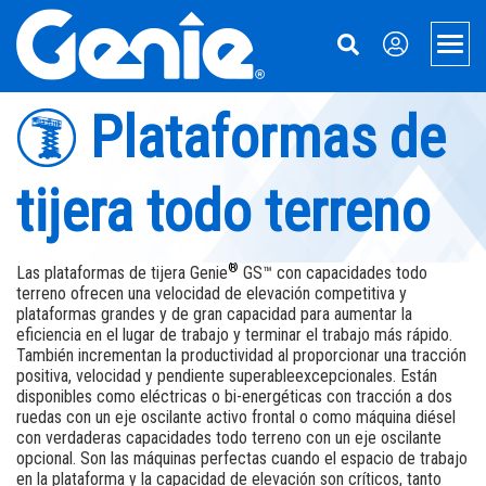
Skip
Skip
Skip
to
to
to
Men
Main
Main
Footer
Navigation
Content
Plataformas de
Elevadores
Plataformas Xtra Capacity
Manipulación de materiales
tijera todo terreno
Plataformas telescópicas
Manipuladores telescópicos
Servicios
Plataformas articuladas
Accesorios para Manipuladores
Financiación de equipos
Acerca de Genie
®
Las plataformas de tijera Genie
GS™
con capacidades todo
terreno ofrecen una velocidad de elevación competitiva y
Accesorios de plataformas y tijeras
Elevadores de Material
Repuestos
Nuestra historia
Aerial Pros
plataformas grandes y de gran capacidad para aumentar la
eficiencia en el lugar de trabajo y terminar el trabajo más rápido.
Plataformas articuladas remolcables
Equipo Usado
Servicio técnico
Prensa y Medios
Aplicaciones
También incrementan la productividad al proporcionar una tracción
positiva, velocidad y
pendiente superable
excepcionales. Están
Plataformas de tijera eléctricas
Manuales
Contáctenos
Mining
disponibles como eléctricas o bi-energéticas con tracción a dos
ruedas con un eje oscilante activo frontal o como máquina diésel
con verdaderas capacidades todo terreno con un eje oscilante
Plataformas de tijera todo terreno
Seguridad
Ubicaciones
opcional. Son las máquinas perfectas cuando el espacio de trabajo
en la plataforma y la capacidad de elevación son críticos, tanto