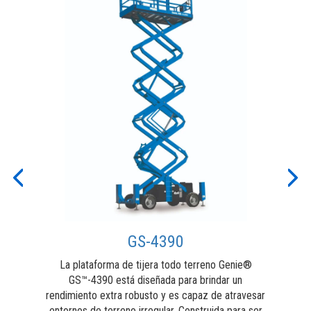
de
L
 su
14
r
Previous
Nex
GS-4390
La plataforma de tijera todo terreno Genie®
GS™-4390 está diseñada para brindar un
rendimiento extra robusto y es capaz de atravesar
entornos de terreno irregular. Construida para ser