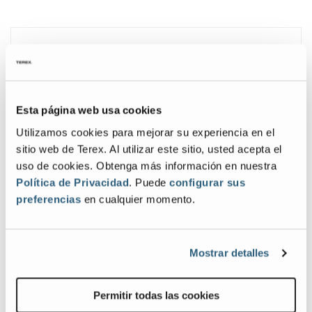
Especificaciones
Descargas
Specification
Value
Altura de trabajo máx.
58 ft 10 in
| 18,15 m
Esta página web usa cookies
Utilizamos cookies para mejorar su experiencia en el
Capacidad
1.500 lb
| 680 kg
sitio web de Terex. Al utilizar este sitio, usted acepta el
Anchura de la máquina
7 ft 6 in
| 2,29 m
uso de cookies. Obtenga más información en nuestra
Política de Privacidad
. Puede
configurar sus
Longitud de la máquina
16 ft
| 4,88 m
preferencias
en cualquier momento.
Peso
16.567 lb
| 7.515 kg
Mostrar detalles
Permitir todas las cookies
Galería de Imágenes y Vídeos