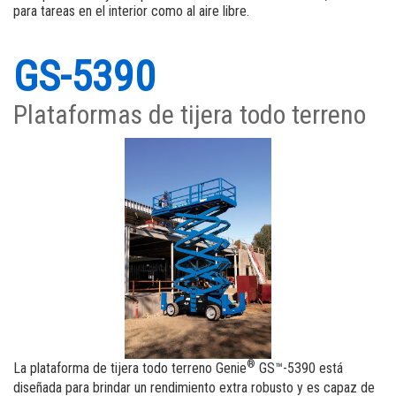
Elevadores de personas
Capacitación
Proveedores
para tareas en el interior como al aire libre.
Brazos verticales
Software máquinas
Trabaje con nosotros
GS-5390
Garantía y Registro de producto
Visite Terex.com
Plataformas de tijera todo terreno
BIM - Building Information Management
Relaciones con inversores Terex
Genie Lift Connect
®
La plataforma de tijera todo terreno Genie
GS™-5390 está
diseñada para brindar un rendimiento extra robusto y es capaz de